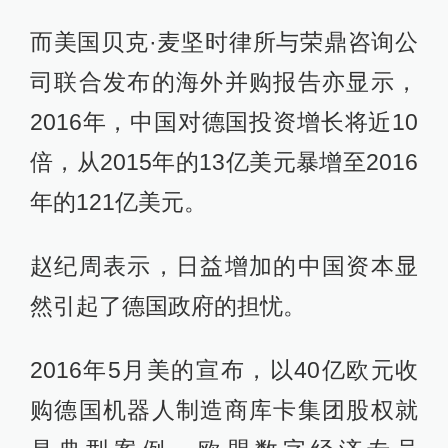
而美国贝克·麦坚时律所与荣鼎咨询公
司联合发布的海外并购报告亦显示，
2016年，中国对德国投资增长将近10
倍，从2015年的13亿美元暴增至2016
年的121亿美元。
赵纪周表示，日益增加的中国资本显
然引起了德国政府的担忧。
2016年5月美的宣布，以40亿欧元收
购德国机器人制造商库卡集团股权就