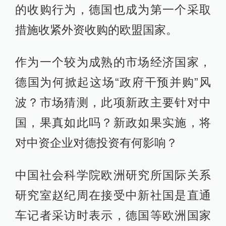
的收购行为，德国也成为第一个采取
措施收紧外资收购的欧盟国家。
作为一个较为成熟的市场经济国家，
德国为何掀起这场“政府干预并购”风
波？市场猜测，此项新政主要针对中
国，果真如此吗？新政如果实施，将
对中资企业对德投资有何影响？
中国社会科学院欧洲研究所国际关系
研究室赵纪周在接受中新社国是直通
车记者采访时表示，德国等欧洲国家