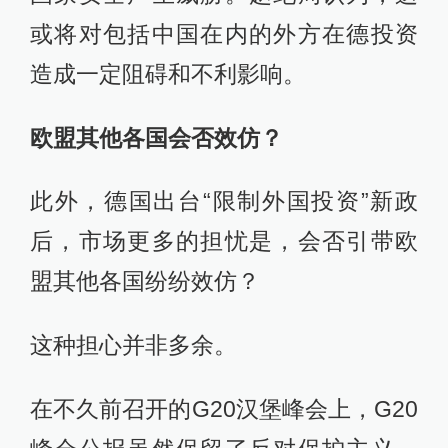
或将对包括中国在内的外方在德投资
造成一定阻碍和不利影响。
欧盟其他各国会否效仿？
此外，德国出台“限制外国投资”新政
后，市场更多的担忧是，会否引带欧
盟其他各国纷纷效仿？
这种担心并非多余。
在不久前召开的G20汉堡峰会上，G20