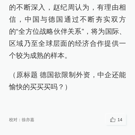
的不断深入，赵纪周认为，有理由相
信，中国与德国通过不断夯实双方
的“全方位战略伙伴关系”，将为国际、
区域乃至全球层面的经济合作提供一
个较为成熟的样本。
（原标题 德国欲限制外资，中企还能
愉快的买买买吗？）
校对：
徐亦嘉
14