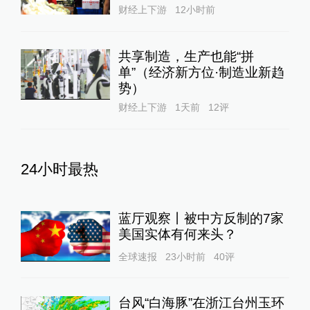
财经上下游
12小时前
共享制造，生产也能“拼
单”（经济新方位·制造业新趋
势）
财经上下游
1天前
12
评
24小时最热
蓝厅观察丨被中方反制的7家
美国实体有何来头？
全球速报
23小时前
40
评
台风“白海豚”在浙江台州玉环