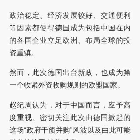
政治稳定、经济发展较好、交通便利
等因素都使得德国成为包括中国在内
的各国企业立足欧洲、布局全球的投
资重镇。
然而，此次德国出台新政，也成为第
一个收紧外资收购规则的欧盟国家。
赵纪周认为，对于中国而言，应予高
度重视、密切关注此次由德国掀起的
这场“政府干预并购”风波以及由此可能