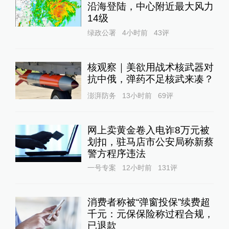
沿海登陆，中心附近最大风力
14级
绿政公署
4小时前
43
评
核观察｜美欲用战术核武器对
抗中俄，弹药不足核武来凑？
澎湃防务
13小时前
69
评
网上卖黄金卷入电诈8万元被
划扣，驻马店市公安局称新蔡
警方程序违法
一号专案
12小时前
131
评
消费者称被“弹窗投保”续费超
千元：元保保险称过程合规，
已退款