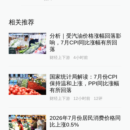
相关推荐
分析｜受汽油价格涨幅回落影
响，7月CPI同比涨幅有所回
落
财经上下游
4小时前
国家统计局解读：7月份CPI
保持温和上涨，PPI同比涨幅
有所回落
财经上下游
12小时前
12
评
2026年7月份居民消费价格同
比上涨0.5%