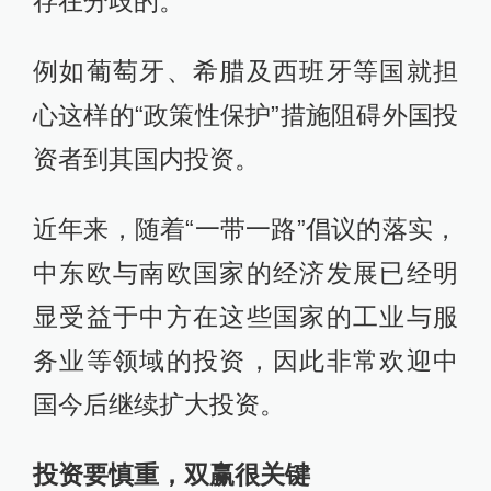
存在分歧的。
例如葡萄牙、希腊及西班牙等国就担
心这样的“政策性保护”措施阻碍外国投
资者到其国内投资。
近年来，随着“一带一路”倡议的落实，
中东欧与南欧国家的经济发展已经明
显受益于中方在这些国家的工业与服
务业等领域的投资，因此非常欢迎中
国今后继续扩大投资。
投资要慎重，双赢很关键