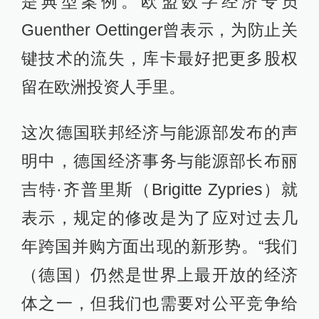
是典型案例。欧盟数字经济专员
Guenther Oettinger曾表示，为防止关
键技术的流失，库卡最好把更多股权
留在欧洲投资人手里。
这次德国联邦经济与能源部发布的声
明中，德国经济事务与能源部长布丽
吉特·齐普里斯（Brigitte Zypries）就
表示，规定的修改是为了应对过去几
年跨国并购方面出现的新形势。“我们
（德国）仍然是世界上最开放的经济
体之一，但我们也需要对公平竞争给