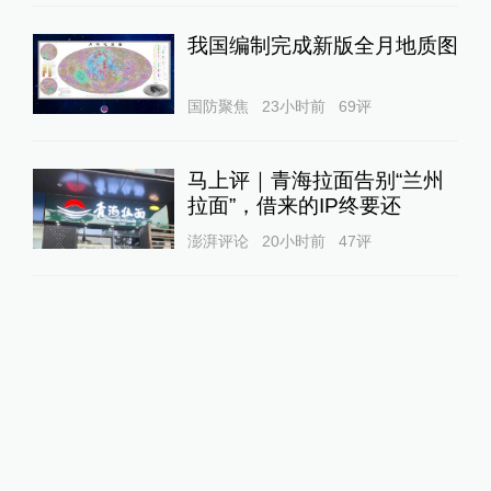
我国编制完成新版全月地质图
国防聚焦
23小时前
69
评
马上评｜青海拉面告别“兰州
拉面”，借来的IP终要还
澎湃评论
20小时前
47
评