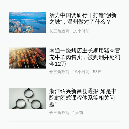
活力中国调研行｜打造“创新
之城”，温州做对了什么？
长三角政商
15小时前
南通一烧烤店主长期用猪肉冒
充牛羊肉售卖，被判刑并处罚
金12万
长三角政商
19小时前
53
评
浙江绍兴新昌县通报“如是书
院封闭式课程体系等相关问
题”
长三角政商
1天前