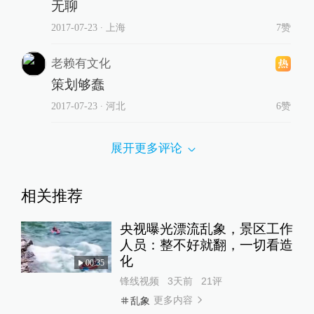
无聊
2017-07-23
∙ 上海
7赞
老赖有文化
策划够蠢
2017-07-23
∙ 河北
6赞
展开更多评论
相关推荐
央视曝光漂流乱象，景区工作
人员：整不好就翻，一切看造
化
00:35
锋线视频
3天前
21
评
更多内容
乱象