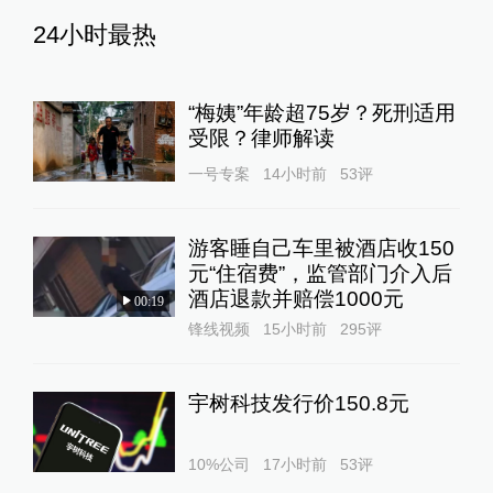
24小时最热
“梅姨”年龄超75岁？死刑适用
受限？律师解读
一号专案
14小时前
53
评
游客睡自己车里被酒店收150
元“住宿费”，监管部门介入后
酒店退款并赔偿1000元
00:19
锋线视频
15小时前
295
评
宇树科技发行价150.8元
10%公司
17小时前
53
评