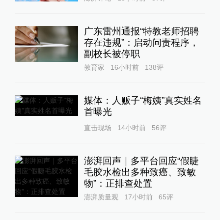
广东雷州通报“特教老师招聘
存在违规”：启动问责程序，
副校长被停职
教育家
16小时前
138
评
媒体：人贩子“梅姨”真实姓名
首曝光
直击现场
14小时前
56
评
澎湃回声｜多平台回应“假睫
毛胶水检出多种致癌、致敏
物”：正排查处置
澎湃质量观
17小时前
65
评