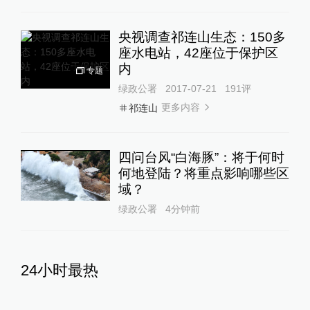
央视调查祁连山生态：150多
座水电站，42座位于保护区
内
专题
绿政公署
2017-07-21
191
评
更多内容
祁连山
四问台风“白海豚”：将于何时
何地登陆？将重点影响哪些区
域？
绿政公署
4分钟前
24小时最热