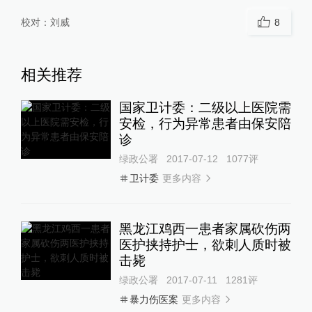
校对：
刘威
8
相关推荐
国家卫计委：二级以上医院需
安检，行为异常患者由保安陪
诊
绿政公署
2017-07-12
1077
评
更多内容
卫计委
黑龙江鸡西一患者家属砍伤两
医护挟持护士，欲刺人质时被
击毙
绿政公署
2017-07-11
1281
评
更多内容
暴力伤医案