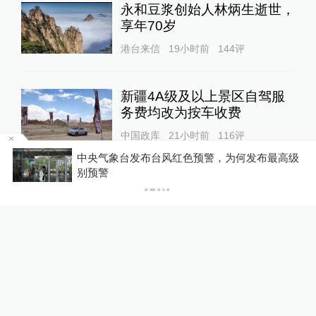
永和豆浆创始人林炳生逝世，
享年70岁
港台来信
19小时前
144
评
新疆4A级及以上景区自驾服
务费均改为按车收费
中国政库
21小时前
116
评
中央气象台发布台风红色预警，为何发布最高级
P
别预警
“青海和兰州在抢一碗面？”青
海媒体：这种说法，格局小了
中国政库
17小时前
78
评
美上诉法院叫停白宫宴会厅施
工，特朗普怒了：国家耻辱！
00:34
World湃
22小时前
56
评