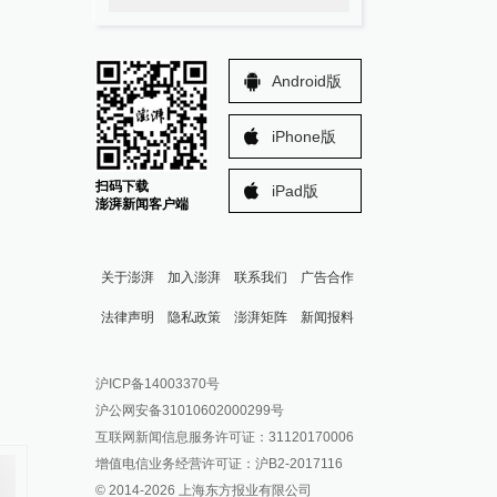
Android版
iPhone版
扫码下载
iPad版
澎湃新闻客户端
关于澎湃
加入澎湃
联系我们
广告合作
法律声明
隐私政策
澎湃矩阵
新闻报料
报料热线: 021-962866
澎湃新闻微博
沪ICP备14003370号
报料邮箱: news@thepaper.cn
澎湃新闻公众号
沪公网安备31010602000299号
澎湃新闻抖音号
互联网新闻信息服务许可证：31120170006
派生万物开放平台
增值电信业务经营许可证：沪B2-2017116
© 2014-
2026
上海东方报业有限公司
IP SHANGHAI