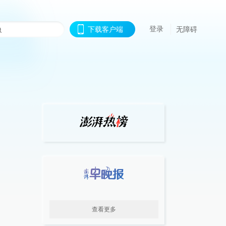
登录
下载客户端
无障碍
查看更多