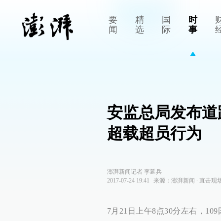
要
精
国
时
闻
选
际
事
安监总局发布道
超载超员行为
澎湃新闻记者 李延兵
2017-07-24 19:41
来源：
澎湃新闻
∙
直击现
7月21日上午8点30分左右，