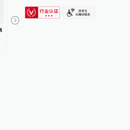
SIXTH TONE
局
群众想进献血屋避雨被拒？山西
捐助网友质疑运输企业
忻州市中心血站回应
独占公益署名，公司：
流营销