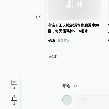
友质疑运输企业私换横幅
高温下工人摊铺沥青体感温度90
益署名，公司：非刻意引
度，每天能喝掉5、6桶水
#
高温
更多内容 >
#
超速
评论
（
3
）
3
2