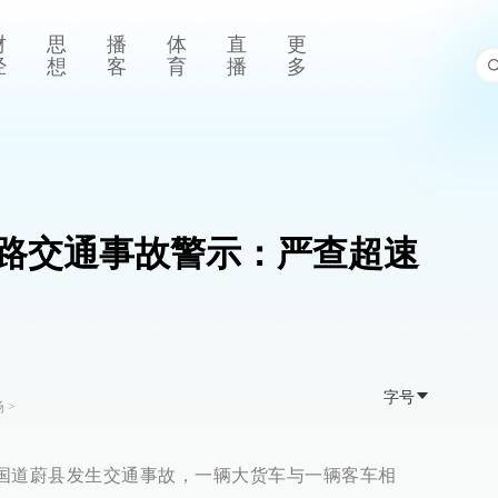
财
思
播
体
直
更
经
想
客
育
播
多
路交通事故警示：严查超速
字号
场
>
109国道蔚县发生交通事故，一辆大货车与一辆客车相