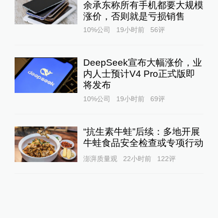
余承东称所有手机都要大规模
涨价，否则就是亏损销售
10%公司
19小时前
56
评
DeepSeek宣布大幅涨价，业
内人士预计V4 Pro正式版即
将发布
10%公司
19小时前
69
评
“抗生素牛蛙”后续：多地开展
牛蛙食品安全检查或专项行动
澎湃质量观
22小时前
122
评