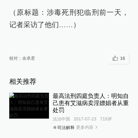
（原标题：涉毒死刑犯临刑前一天，
记者采访了他们……）
校对：
余承君
16
相关推荐
最高法刑四庭负责人：明知自
己患有艾滋病卖淫嫖娼者从重
处罚
法治中国
2017-07-23
715
评
更多内容
司法解释