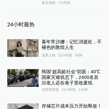
直击现场
7小时前
24小时最热
暮年常沙娜：记忆消逝处，不
褪色的敦煌人生
澎湃人物
22小时前
69
评
韩国“超高龄社会”切面：40℃
国家灾难状态下，2400名首
尔老人还在巷子里收废纸
澎湃世界观
22小时前
210
评
存储芯片成本压力开始释放！