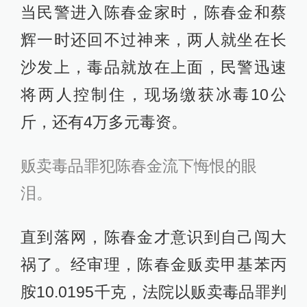
当民警进入陈春金家时，陈春金和蔡
辉一时还回不过神来，两人就坐在长
沙发上，毒品就放在上面，民警迅速
将两人控制住，现场缴获冰毒10公
斤，还有4万多元毒资。
贩卖毒品罪犯陈春金流下悔恨的眼
泪。
直到落网，陈春金才意识到自己闯大
祸了。经审理，陈春金贩卖甲基苯丙
胺10.0195千克，法院以贩卖毒品罪判