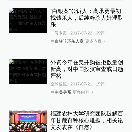
“白银案”公诉人：高承勇最初
找钱杀人，后纯粹杀人奸淫取
乐
一号专案
2017-07-22
65
评
更多内容
白银连环杀人案
外资今年在美并购被拒数量创
新高，对中国投资审查或日趋
严格
全球速报
2017-07-21
15
评
更多内容
中美关系
福建农林大学研究团队破解百
年甘蔗育种核心难题，相关论
文发表在《自然》