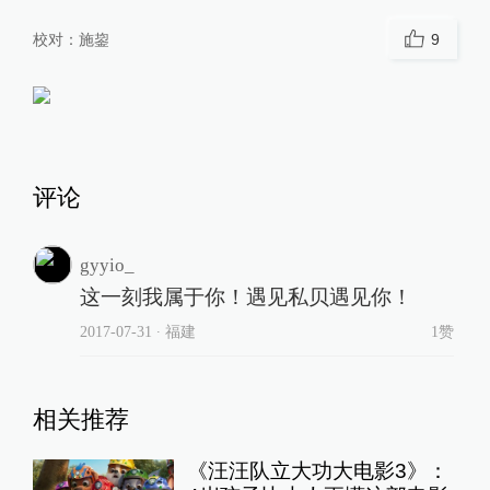
校对：
施鋆
9
评论
gyyio_
这一刻我属于你！遇见私贝遇见你！
2017-07-31
∙ 福建
1赞
相关推荐
《汪汪队立大功大电影3》：