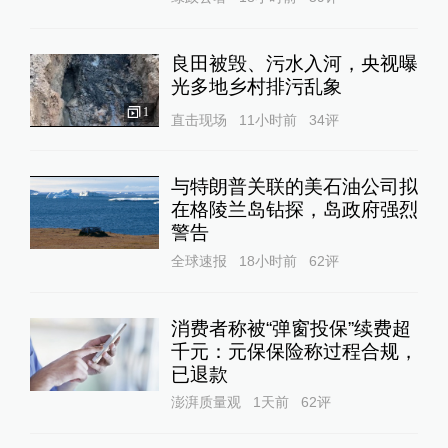
良田被毁、污水入河，央视曝
光多地乡村排污乱象
1
直击现场
11小时前
34
评
与特朗普关联的美石油公司拟
在格陵兰岛钻探，岛政府强烈
警告
全球速报
18小时前
62
评
消费者称被“弹窗投保”续费超
千元：元保保险称过程合规，
已退款
澎湃质量观
1天前
62
评