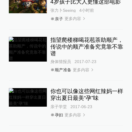
4岁孩子比大人更懂这部电影
张力卜Seeing
4小时前
更多内容
亲子
指望爬楼梯喝花苞茶助顺产，
传说中的顺产准备究竟靠不靠
谱
身体情报员
2017-07-23
更多内容
顺产准备
你也可以像这些网红辣妈一样
穿出夏日最美“孕”味
亲子学堂
2017-06-23
更多内容
孕妇