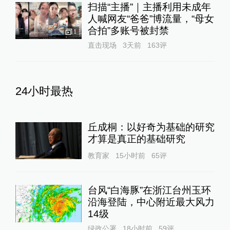
扫描“主播”｜主播利用未成年
人喊网友“爸爸”博流量，“母女
合拍”多账号被封禁
1
直击现场
3天前
163
评
24小时最热
丘成桐：以好奇为基础的研究
才算是真正的基础研究
教育家
15小时前
65
评
台风“白海豚”在浙江台州玉环
沿海登陆，中心附近最大风力
14级
绿政公署
18小时前
59
评