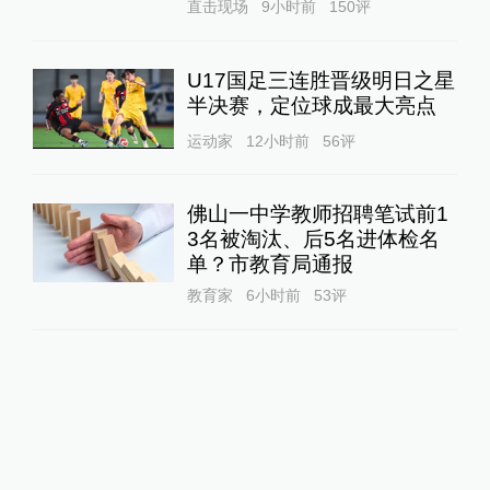
直击现场
9小时前
150
评
U17国足三连胜晋级明日之星
半决赛，定位球成最大亮点
运动家
12小时前
56
评
佛山一中学教师招聘笔试前1
3名被淘汰、后5名进体检名
单？市教育局通报
教育家
6小时前
53
评