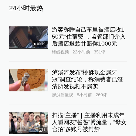
24小时最热
游客称睡自己车里被酒店收1
50元“住宿费”，监管部门介入
后酒店退款并赔偿1000元
00:19
锋线视频
22小时前
351
评
泸溪河发布“桃酥现金属牙
冠”调查结论，称消费者已澄
清所发视频不属实
澎湃质量观
8小时前
260
评
扫描“主播”｜主播利用未成年
人喊网友“爸爸”博流量，“母女
合拍”多账号被封禁
1