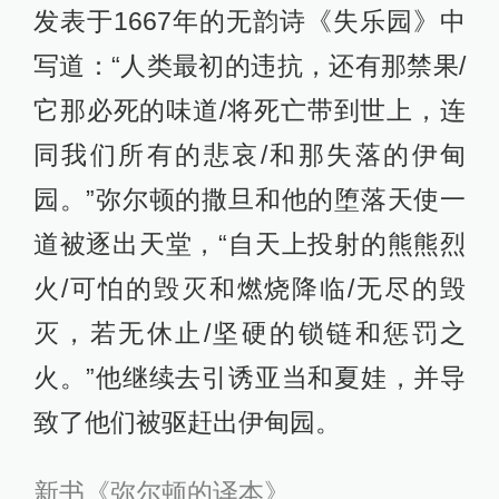
发表于1667年的无韵诗《失乐园》中
写道：“人类最初的违抗，还有那禁果/
它那必死的味道/将死亡带到世上，连
同我们所有的悲哀/和那失落的伊甸
园。”弥尔顿的撒旦和他的堕落天使一
道被逐出天堂，“自天上投射的熊熊烈
火/可怕的毁灭和燃烧降临/无尽的毁
灭，若无休止/坚硬的锁链和惩罚之
火。”他继续去引诱亚当和夏娃，并导
致了他们被驱赶出伊甸园。
新书《弥尔顿的译本》