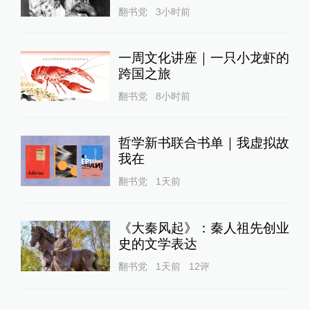
翻书党
3小时前
一周文化讲座｜一只小龙虾的
跨国之旅
翻书党
8小时前
哲学新书联合书单｜我虚拟故
我在
翻书党
1天前
《大秦风起》：秦人祖先创业
史的文学表达
翻书党
1天前
12
评