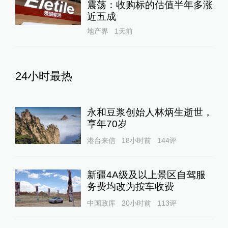
震荡：收购标的估值半年多涨
近五成
地产界
1天前
24小时最热
永和豆浆创始人林炳生逝世，
享年70岁
港台来信
18小时前
144
评
新疆4A级及以上景区自驾服
务费均改为按车收费
中国政库
20小时前
113
评