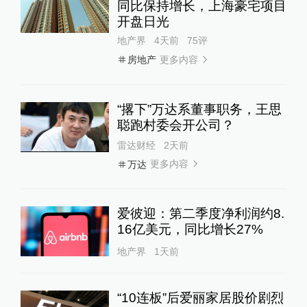
同比保持增长，上海豪宅项目
开盘日光
地产界
4天前
75
评
更多内容
房地产
“撂下”万达系董事职务，王思
聪跑村委会开公司？
雷达财经
2天前
更多内容
万达
爱彼迎：第二季度净利润约8.
16亿美元，同比增长27%
地产界
1天前
“10连板”后爱丽家居股价剧烈