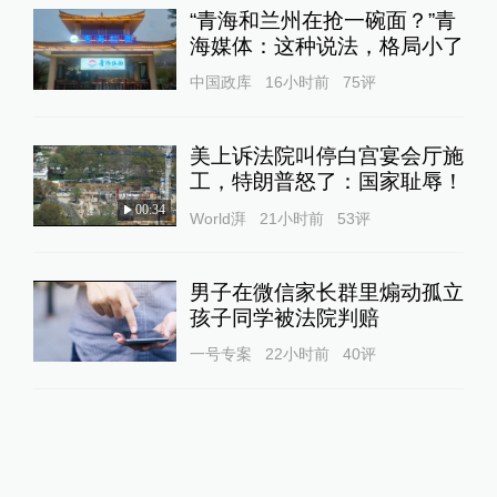
“青海和兰州在抢一碗面？”青
海媒体：这种说法，格局小了
中国政库
16小时前
75
评
美上诉法院叫停白宫宴会厅施
工，特朗普怒了：国家耻辱！
00:34
World湃
21小时前
53
评
男子在微信家长群里煽动孤立
孩子同学被法院判赔
一号专案
22小时前
40
评