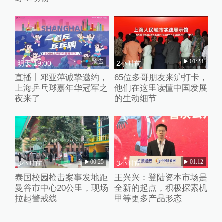
预告
01:28
明天 19:00
2小时前
直播丨邓亚萍诚挚邀约，
65位多哥朋友来沪打卡，
上海乒乓球嘉年华冠军之
他们在这里读懂中国发展
夜来了
的生动细节
00:25
01:12
3小时前
3小时前
泰国校园枪击案事发地距
王兴兴：登陆资本市场是
曼谷市中心20公里，现场
全新的起点，积极探索机
拉起警戒线
甲等更多产品形态