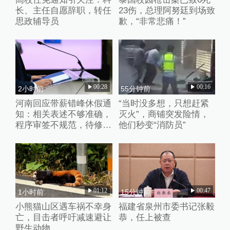
长、主任自愿辞职，转任
23伤，总理阿努廷到场致
思政辅导员
歉，“非常悲痛！”
00:28
00:16
2小时前
55分钟前
河南回应带薪错峰休假通
“当时没多想，只想赶紧
知：相关表述不够准确，
灭火”，商铺突发险情，
程序审签不规范，待修改
他们秒变“消防员”
后予以印发
01:12
00:47
1小时前
15分钟前
小熊猫山区遇车祸不幸身
福建省泉州市委书记张毅
亡，目击者呼吁减速避让
恭，任上被查
野生动物