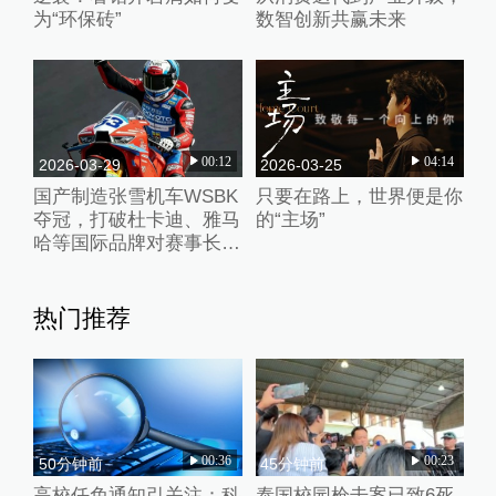
为“环保砖”
数智创新共赢未来
00:12
04:14
2026-03-29
2026-03-25
国产制造张雪机车WSBK
只要在路上，世界便是你
夺冠，打破杜卡迪、雅马
的“主场”
哈等国际品牌对赛事长期
垄断
热门推荐
00:36
00:23
50分钟前
45分钟前
高校任免通知引关注：科
泰国校园枪击案已致6死