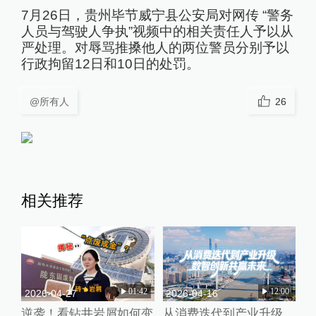
7月26日，贵州毕节威宁县公安局对网传 “警务
人员与驾驶人争执”视频中的相关责任人予以从
严处理。对辱骂推搡他人的两位警员分别予以
行政拘留12日和10日的处罚。
@所有人
26
相关推荐
01:42
12:00
2026-04-27
2026-04-16
逆袭！看钻井岩屑如何变
从消费迭代到产业升级，