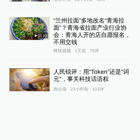
“兰州拉面”多地改名“青海拉
面”？青海省拉面产业行业协
会：青海人开的店自愿报名，
01:16
不用交钱
锋线视频
1天前
78
评
人民锐评：用“Token”还是“词
元”，事关科技话语权
舆论场
23小时前
103
评