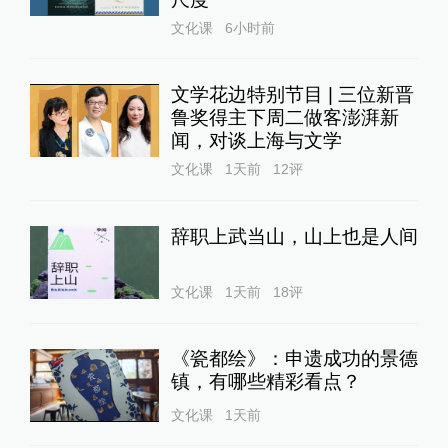
文化课
6小时前
文学花边特别节目 | 三位新晋
鲁奖得主下周二做客澎湃新
闻，对谈上海与文学
文化课
1天前
12
评
辞职上武当山，山上也是人间
文化课
1天前
18
评
《瓷都绘》：申遗成功的景德
镇，有哪些精彩看点？
文化课
1天前