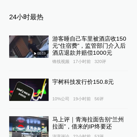
24小时最热
游客睡自己车里被酒店收150
元“住宿费”，监管部门介入后
酒店退款并赔偿1000元
00:19
锋线视频
17小时前
320
评
宇树科技发行价150.8元
10%公司
19小时前
56
评
马上评｜青海拉面告别“兰州
拉面”，借来的IP终要还
澎湃评论
22小时前
53
评