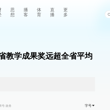
财
思
播
体
直
更
经
想
客
育
播
多
获省教学成果奖远超全省平均
字号
湃号·政务