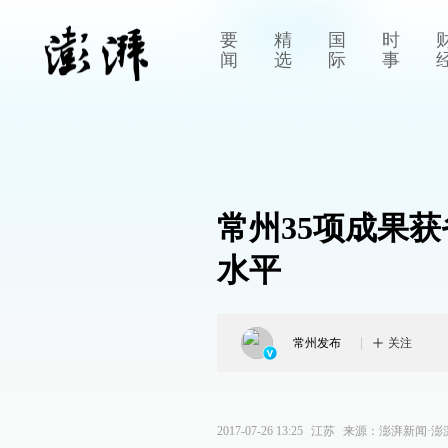
要
精
国
时
闻
选
际
事
常州35项成果
水平
常州发布
关注
2017-07-26 13:25
江苏
来源：
澎湃新闻·澎