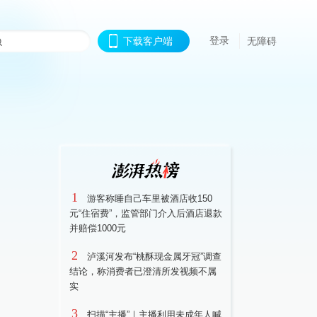
登录
下载客户端
无障碍
1
游客称睡自己车里被酒店收150
元“住宿费”，监管部门介入后酒店退款
并赔偿1000元
2
泸溪河发布“桃酥现金属牙冠”调查
结论，称消费者已澄清所发视频不属
实
3
扫描“主播”｜主播利用未成年人喊