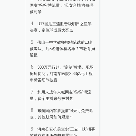
网友“爸爸”博流量，“母女合拍”多账号
被封禁
4
U17国足三连胜晋级明日之星半
决赛，定位球成最大亮点
5
佛山一中学教师招聘笔试前13名
被淘汰、后5名进体检名单？市教育局
通报
6
300万元行贿、“定制”标书、现场
厕所协商，河南某医院2.33亿元工程
串标案细节披露
7
利用未成年人喊网友“爸爸”博流
量，多个主播账号被封禁
8
东航国内客票提前14天可免费退
改，其他航司如何规定？
9
河南公安机关查实“三支一扶”招募
笔试存在组织作弊犯罪行为