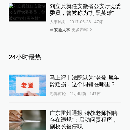
刘立兵就任安徽省公安厅党委
委员，曾被称为“打黑英雄”
人事风向
2017-06-28
47
评
更多内容
安徽人事
24小时最热
马上评丨法院认为“老登”属年
龄贬损，这个词错在哪里？
澎湃评论
21小时前
147
评
广东雷州通报“特教老师招聘
存在违规”：启动问责程序，
副校长被停职