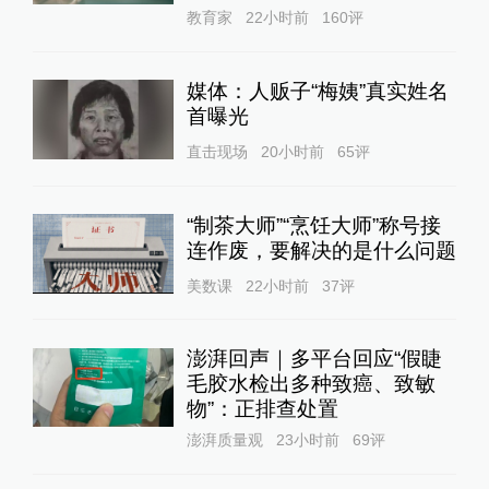
教育家
22小时前
160
评
媒体：人贩子“梅姨”真实姓名
首曝光
直击现场
20小时前
65
评
“制茶大师”“烹饪大师”称号接
连作废，要解决的是什么问题
美数课
22小时前
37
评
澎湃回声｜多平台回应“假睫
毛胶水检出多种致癌、致敏
物”：正排查处置
澎湃质量观
23小时前
69
评