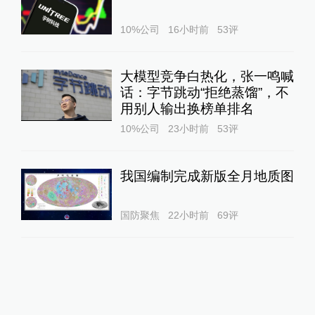
10%公司
16小时前
53
评
大模型竞争白热化，张一鸣喊
话：字节跳动“拒绝蒸馏”，不
用别人输出换榜单排名
10%公司
23小时前
53
评
我国编制完成新版全月地质图
国防聚焦
22小时前
69
评