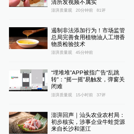
清所发视频不属实
澎湃质量观
20分钟前
81
评
遏制非法添加行为！市场监管
总局完善食用植物油人工增香
物质检验技术
澎湃质量观
45分钟前
“埋堆堆”APP被指广告“乱跳
转”：“摇一摇”易触发，弹窗关
闭难
澎湃质量观
15小时前
37
评
澎湃回声｜汕头农业农村局：
初步核实，涉事企业牛蛙货源
来自长沙和湛江