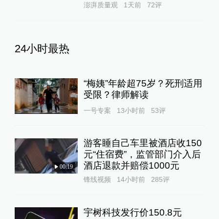
澎湃质量观
1天前
72
评
24小时最热
“梅姨”年龄超75岁？死刑适用
受限？律师解读
一号专案
13小时前
53
评
游客睡自己车里被酒店收150
元“住宿费”，监管部门介入后
酒店退款并赔偿1000元
00:19
锋线视频
14小时前
285
评
宇树科技发行价150.8元