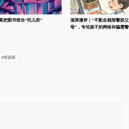
莫把图书馆当“托儿所”
澎湃漫评｜“不配合就报警抓父
母”，专坑孩子的网络诈骗需警
#
培训班