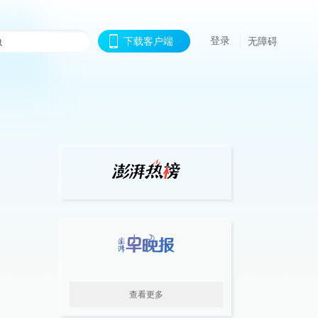
登录
下载客户端
无障碍
查看更多