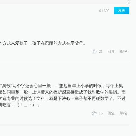
发表
的方式来爱孩子，孩子在忍耐的方式在爱父母。
21
回复
举报
到“奥数”两个字还会心里一颤……想起当年上小学的时候，每个上奥
都如同噩梦一般，上课带来的挫折感直接造成了我对数学的畏惧。高
学选专业的时候选了文科，就是下决心一辈子都不再碰数学了。不过
科吃香╮（╯＿╰）╭
16
回复
举报