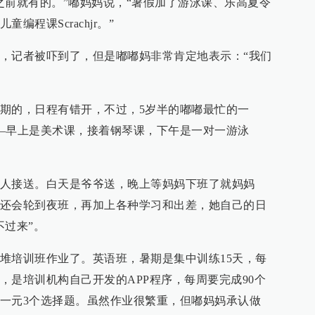
之前就有的。”嘟妈妈说，“暑假加了游泳课、乐高夏令
程课Scrachjr。”
，记者被吓到了，但是嘟嘟妈非常肯定地表示：“我们
期的，日程有错开，不过，5岁半的嘟嘟最忙的一
—早上是美术课，接着钢琴课，下午是一对一游泳
人接送。白天是爷爷送，晚上等妈妈下班了就妈妈
还会轮到夜班，再加上各种学习和出差，她自己的日
不过来”。
堆培训班作业了。英语班，暑期是集中训练15天，每
，是培训机构自己开发的APP程序，每周要完成90个
一元3个选择题。虽然作业很繁重，但嘟妈妈承认做