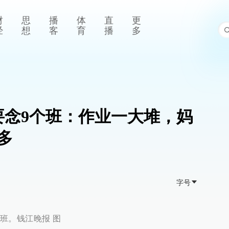
财
思
播
体
直
更
经
想
客
育
播
多
要念9个班：作业一大堆，妈
多
字号
班。钱江晚报 图