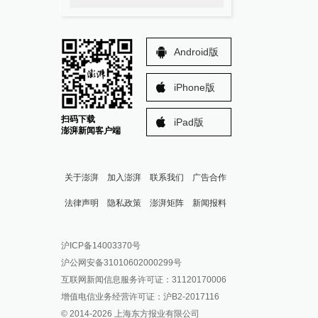
Android版
iPhone版
扫码下载
iPad版
澎湃新闻客户端
关于澎湃
加入澎湃
联系我们
广告合作
法律声明
隐私政策
澎湃矩阵
新闻报料
报料热线: 021-962866
澎湃新闻微博
沪ICP备14003370号
报料邮箱: news@thepaper.cn
澎湃新闻公众号
沪公网安备31010602000299号
澎湃新闻抖音号
互联网新闻信息服务许可证：31120170006
派生万物开放平台
增值电信业务经营许可证：沪B2-2017116
© 2014-
2026
上海东方报业有限公司
IP SHANGHAI