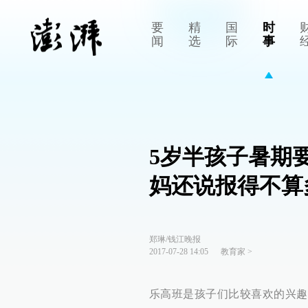
要
精
国
时
闻
选
际
事
5岁半孩子暑期
妈还说报得不算
郑琳/钱江晚报
2017-07-28 14:05
教育家
>
乐高班是孩子们比较喜欢的兴趣