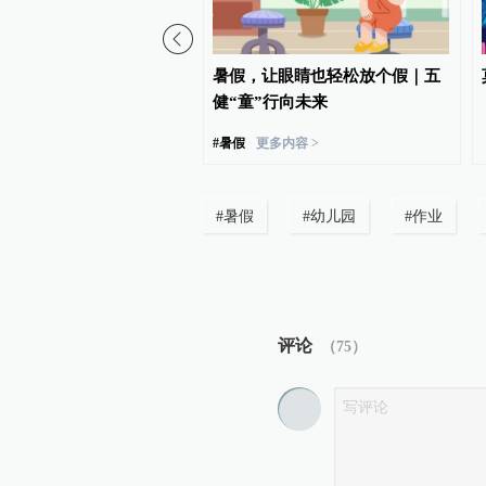
实验室被“搬”进社区托管
暑假，让眼睛也轻松放个假｜五
健“童”行向未来
#
暑假
更多内容 >
#
暑假
#
幼儿园
#
作业
评论
（
75
）