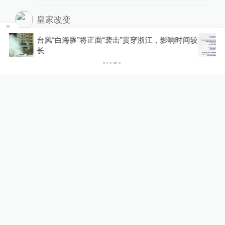
皇家改变
有良知的老板，点赞，
浙江，影响时间较
韩国足协回应性贿赂裁判丑闻：目前
2017-07-29
∙ 辽宁
1赞
此类不当行为
故往已故
我们这山洪爆发泥石流，也挺吓人的
2017-07-29
∙ 未知
展开更多评论
相关推荐