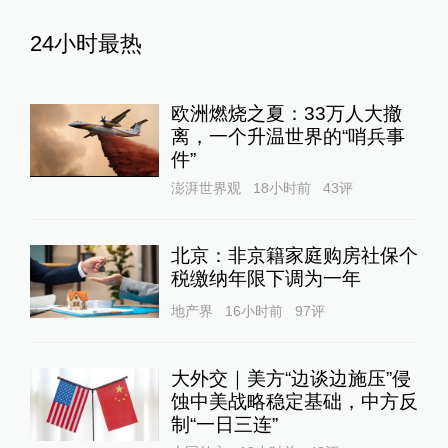
24小时最热
欧洲燃烧之夏：33万人大撤
离，一个升温世界的“哨兵事
件”
澎湃世界观
18小时前
43
评
北京：非京籍家庭购房社保个
税缴纳年限下调为一年
地产界
16小时前
97
评
大外交｜美方“边谈边施压”侵
蚀中美战略稳定基础，中方反
制“一日三连”