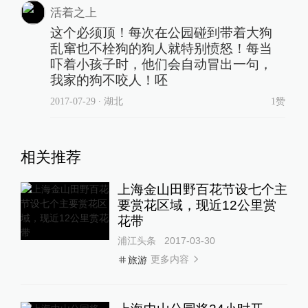
活着之上
这个必须顶！每次在公园碰到带着大狗
乱窜也不栓狗的狗人就特别愤怒！每当
吓着小孩子时，他们会自动冒出一句，
我家的狗不咬人！呸
2017-07-29
∙ 湖北
1赞
相关推荐
上海金山田野百花节设七个主
要赏花区域，现近12公里赏
花带
浦江头条
2017-03-30
更多内容
旅游