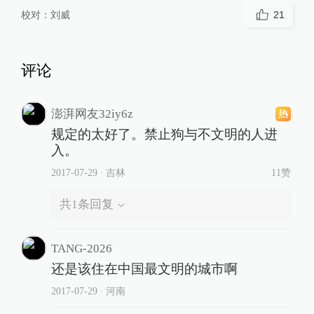
校对：
刘威
21
评论
澎湃网友32iy6z
规定的太好了。禁止狗与不文明的人进
入。
2017-07-29
∙ 吉林
11赞
共
1
条回复
TANG-2026
还是该住在中国最文明的城市啊
2017-07-29
∙ 河南