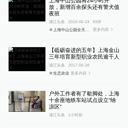
上海中山公园将24小时开
放，新增百余探头还有警犬值
夜班
浦江头条
2016-06-24
69
评
更多内容
上海中山公园全天开放
【砥砺奋进的五年】上海金山
三年培育新型职业农民逾千人
浦江头条
2017-06-28
更多内容
生态农业
户外工作者有了歇脚处，上海
十余座地铁车站试点设立“纳
凉区”
浦江头条
1小时前