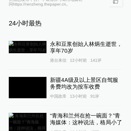
问https://renzheng.thepaper.cn。
24小时最热
永和豆浆创始人林炳生逝世，
享年70岁
港台来信
12小时前
141
评
新疆4A级及以上景区自驾服
务费均改为按车收费
中国政库
13小时前
91
评
“青海和兰州在抢一碗面？”青
海媒体：这种说法，格局小了