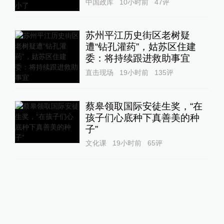
中国政库
10小时前
47
评
苏州平江历史街区老树疑
遭“钻孔灌药”，姑苏区住建
委：将持续跟进救助事宜
直击现场
19小时前
135
评
蔡皋领取国际安徒生奖，“在
孩子们心底种下真善美的种
子”
文化课
19小时前
65
评