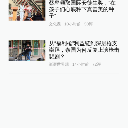
蔡皋领取国际安徒生奖，“在
孩子们心底种下真善美的种
子”
文化课
10小时前
59
评
从“福利枪”利益链到深层枪支
崇拜，泰国为何反复上演枪击
悲剧？
澎湃世界观
14小时前
72
评