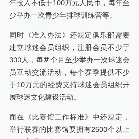
年投入不低于100万元人民币，每年至
少举办一次青少年排球训练营等。
同时《准入办法》还规定俱乐部需要
建立球迷会员组织，注册会员不少于
300人，每两个月至少举办一次球迷会
员互动交流活动，每个赛季提供不少
于10万元的经费支持球迷会员组织开
展球迷文化建设活动。
而在《比赛馆工作标准》中还规定，
举行联赛的比赛馆要拥有2500个以上