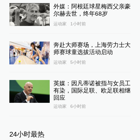
外媒：阿根廷球星梅西父亲豪
尔赫去世，终年68岁
运动家
1小时前
奔赴大师赛场，上海劳力士大
师赛球童选拔活动启动
运动家
5小时前
英媒：因凡蒂诺被指与女员工
有染，国际足联、欧足联相继
回应
运动家
6小时前
24小时最热