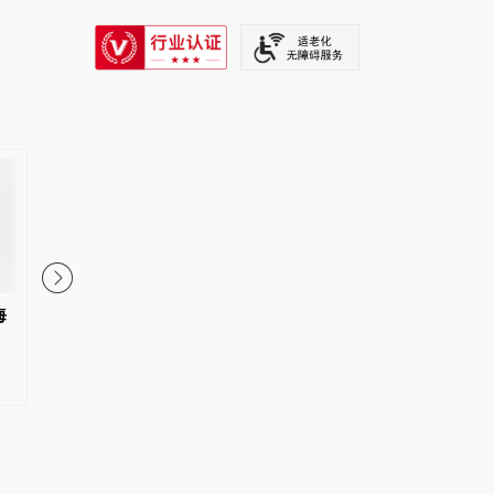
SIXTH TONE
海
巴基斯坦雪崩致1名中国公民失
中国驻伊拉克大使馆提
联，我使馆敦促巴方全力搜救
克中国公民加强安全防