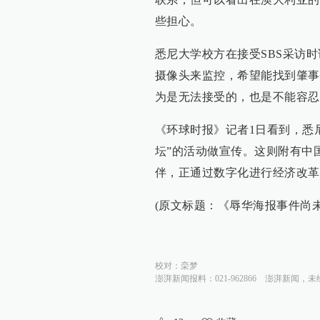
些担心。
悉尼大学校方在接受SBS采访
摄像头来监控，希望能找到肇事
为是无法接受的，也是不能容忍
《环球时报》记者1日看到，悉
坛”的活动做宣传。这则附有中
伴，正通过数字化进行经济改革
(原文标题：《辱华海报事件尚未
校对：
栾梦
澎湃新闻报料：021-962866
澎湃新闻，未