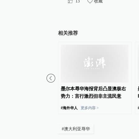
13
收藏
相关推荐
伊拉克大使馆提醒在伊拉
墨尔本辱华海报背后凸显澳极右
公民加强安全防范
势力：言行激烈但非主流民意
#
海外华人
更多内容 >
#
澳大利亚辱华