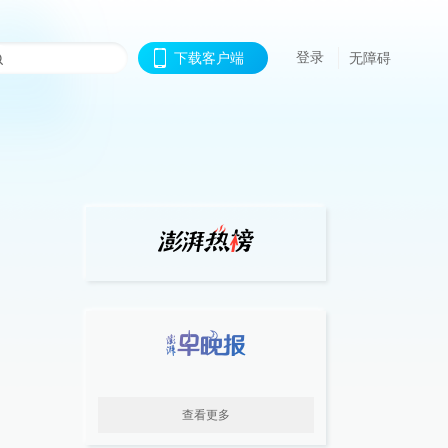
登录
下载客户端
无障碍
查看更多