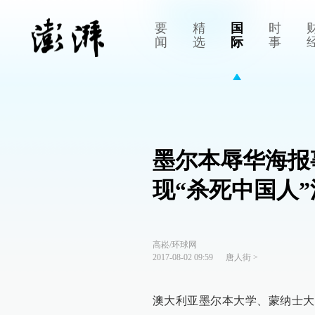
要
精
国
时
闻
选
际
事
墨尔本辱华海报
现“杀死中国人”
高崧/环球网
2017-08-02 09:59
唐人街
>
澳大利亚墨尔本大学、蒙纳士大