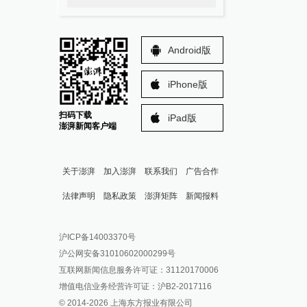
Android版
iPhone版
扫码下载
iPad版
澎湃新闻客户端
关于澎湃
加入澎湃
联系我们
广告合作
法律声明
隐私政策
澎湃矩阵
新闻报料
报料热线: 021-962866
澎湃新闻微博
沪ICP备14003370号
报料邮箱: news@thepaper.cn
澎湃新闻公众号
沪公网安备31010602000299号
澎湃新闻抖音号
互联网新闻信息服务许可证：31120170006
派生万物开放平台
增值电信业务经营许可证：沪B2-2017116
© 2014-
2026
上海东方报业有限公司
IP SHANGHAI