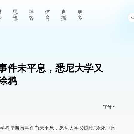
财
思
播
体
直
更
经
想
客
育
播
多
事件未平息，悉尼大学又
涂鸦
字号
学辱华海报事件尚未平息，悉尼大学又惊现“杀死中国