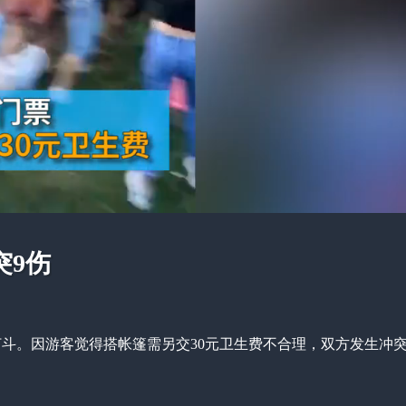
突9伤
打斗。因游客觉得搭帐篷需另交30元卫生费不合理，双方发生冲突