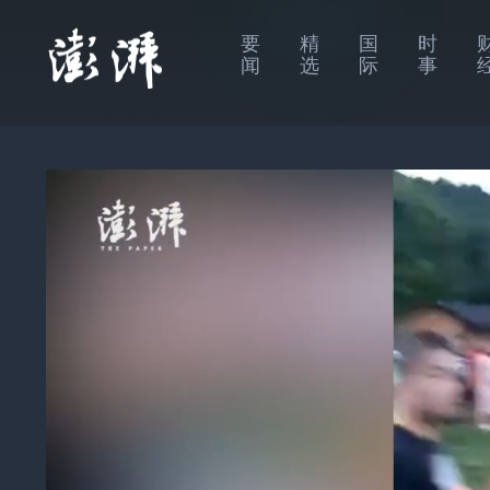
要
精
国
时
闻
选
际
事