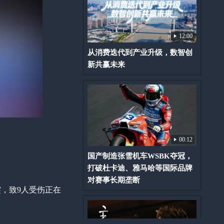
12:00
从消费迭代到产业升级，数智创
新共赢未来
00:12
国产制造张雪机车WSBK夺冠，
打破杜卡迪、雅马哈等国际品牌
对赛事长期垄断
，致9人受伤正在