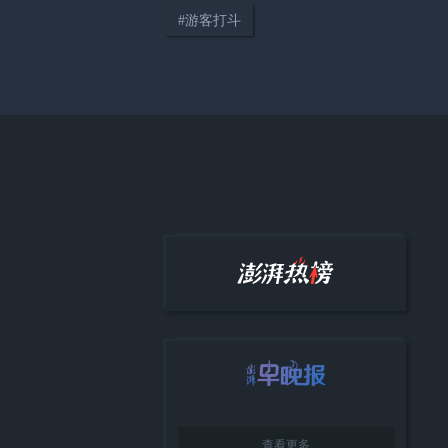
#
游客打斗
04:14
只要在路上，世界便是你的“主
场”
38:12
《顾视》城市人物专访第四期：
高校加持下大零号湾的协同发展
与城市展望
查看更多