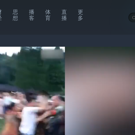
财
思
播
体
直
更
经
想
客
育
播
多