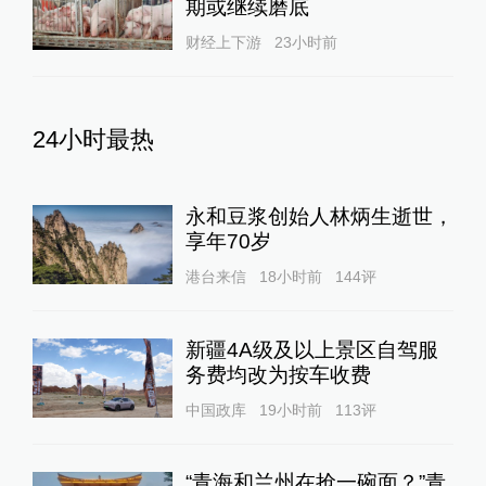
期或继续磨底
财经上下游
23小时前
24小时最热
永和豆浆创始人林炳生逝世，
享年70岁
港台来信
18小时前
144
评
新疆4A级及以上景区自驾服
务费均改为按车收费
中国政库
19小时前
113
评
“青海和兰州在抢一碗面？”青