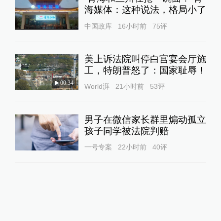
海媒体：这种说法，格局小了
中国政库
16小时前
75
评
美上诉法院叫停白宫宴会厅施
工，特朗普怒了：国家耻辱！
00:34
World湃
21小时前
53
评
男子在微信家长群里煽动孤立
孩子同学被法院判赔
一号专案
22小时前
40
评