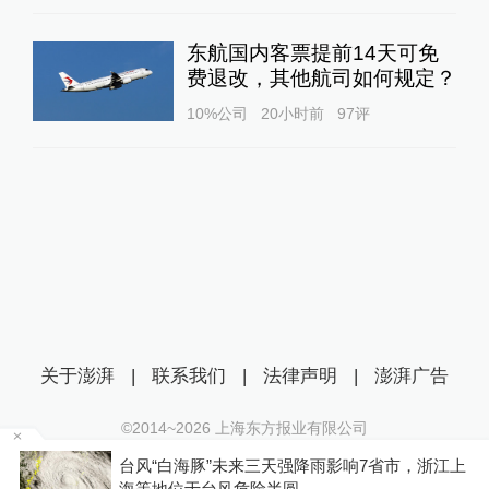
东航国内客票提前14天可免
费退改，其他航司如何规定？
10%公司
20小时前
97
评
关于澎湃
|
联系我们
|
法律声明
|
澎湃广告
©2014~
2026
上海东方报业有限公司
沪ICP证：沪B2-20170116 | 沪ICP备14003370号
区
台风“白海豚”未来三天强降雨影响7省市，浙江上
互联网新闻信息服务许可证：31120170006
海等地位于台风危险半圆