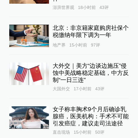
澎湃世界观
18小时前
43
评
北京：非京籍家庭购房社保个
税缴纳年限下调为一年
地产界
15小时前
97
评
大外交｜美方“边谈边施压”侵
蚀中美战略稳定基础，中方反
制“一日三连”
大国外交
17小时前
43
评
女子称丰胸术9个月后确诊乳
腺癌，医美机构：手术不可能
引发癌症，建议走司法途径
直击现场
15小时前
50
评