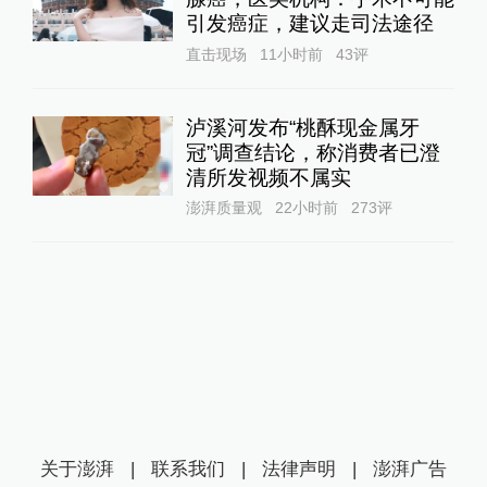
引发癌症，建议走司法途径
直击现场
11小时前
43
评
泸溪河发布“桃酥现金属牙
冠”调查结论，称消费者已澄
清所发视频不属实
澎湃质量观
22小时前
273
评
关于澎湃
|
联系我们
|
法律声明
|
澎湃广告