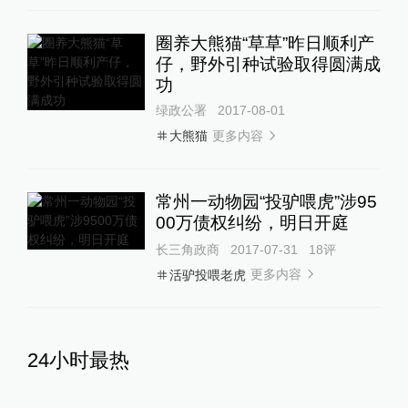
圈养大熊猫“草草”昨日顺利产
仔，野外引种试验取得圆满成
功
绿政公署
2017-08-01
更多内容
大熊猫
常州一动物园“投驴喂虎”涉95
00万债权纠纷，明日开庭
长三角政商
2017-07-31
18
评
更多内容
活驴投喂老虎
24小时最热