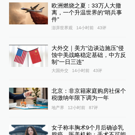
欧洲燃烧之夏：33万人大撤
离，一个升温世界的“哨兵事
件”
澎湃世界观
14小时前
43
评
大外交｜美方“边谈边施压”侵
蚀中美战略稳定基础，中方反
制“一日三连”
大国外交
14小时前
43
评
北京：非京籍家庭购房社保个
税缴纳年限下调为一年
地产界
12小时前
87
评
女子称丰胸术9个月后确诊乳
腺癌，医美机构：手术不可能