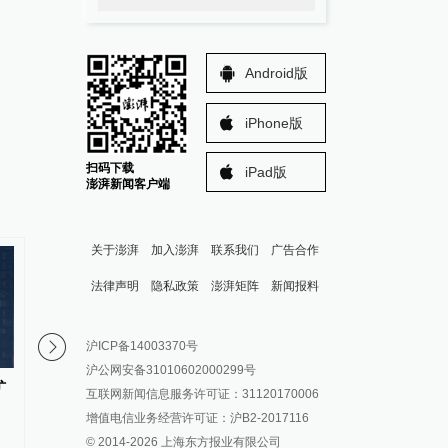
Android版
iPhone版
扫码下载
iPad版
澎湃新闻客户端
关于澎湃
加入澎湃
联系我们
广告合作
法律声明
隐私政策
澎湃矩阵
新闻报料
报料热线: 021-962866
澎湃新闻微博
沪ICP备14003370号
报料邮箱: news@thepaper.cn
澎湃新闻公众号
沪公网安备31010602000299号
澎湃新闻抖音号
矿
探访全球最大在建核能供汽项
北京电网最大负荷连续
互联网新闻信息服务许可证：31120170006
目：万亿级石化基地，底“汽”从
历史新高
派生万物开放平台
增值电信业务经营许可证：沪B2-2017116
核而来
© 2014-
2026
上海东方报业有限公司
IP SHANGHAI