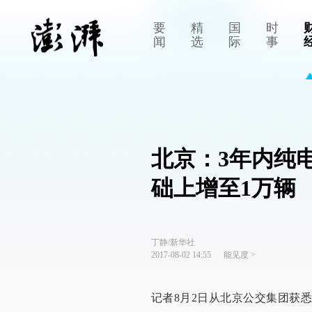
要
精
国
时
闻
选
际
事
北京：3年内纯电
础上增至1万辆
丁静/新华社
2017-08-02 14:55
能见度
>
记者8月2日从北京公交集团获悉