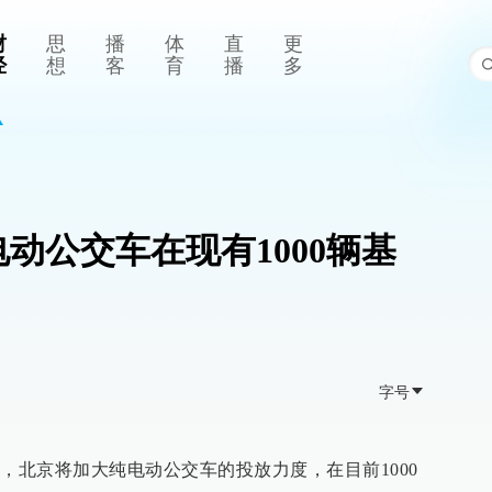
财
思
播
体
直
更
经
想
客
育
播
多
动公交车在现有1000辆基
字号
，北京将加大纯电动公交车的投放力度，在目前1000