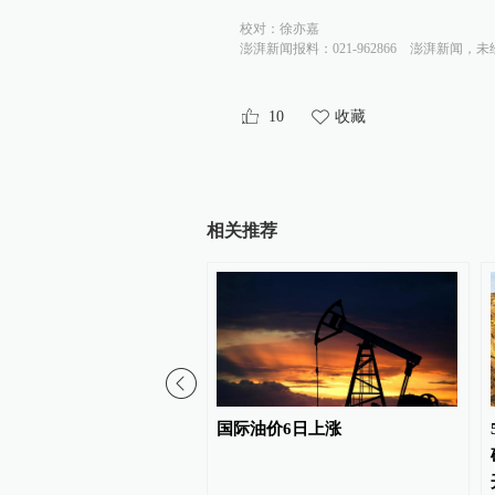
校对：
徐亦嘉
澎湃新闻报料：021-962866
澎湃新闻，未
10
收藏
相关推荐
网最大负荷连续两天突破
国际油价6日上涨
高