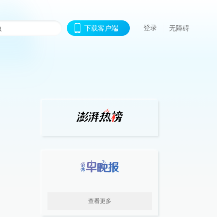
登录
下载客户端
无障碍
查看更多