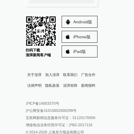
Android版
iPhone版
扫码下载
iPad版
澎湃新闻客户端
关于澎湃
加入澎湃
联系我们
广告合作
法律声明
隐私政策
澎湃矩阵
新闻报料
报料热线: 021-962866
澎湃新闻微博
沪ICP备14003370号
报料邮箱: news@thepaper.cn
澎湃新闻公众号
沪公网安备31010602000299号
澎湃新闻抖音号
互联网新闻信息服务许可证：31120170006
派生万物开放平台
增值电信业务经营许可证：沪B2-2017116
© 2014-
2026
上海东方报业有限公司
IP SHANGHAI