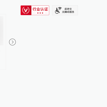
SIXTH TONE
，
咸阳产妇剖宫产后死亡家属疑医
衡阳老人输血染艾滋案
院误诊，卫计局介入并委托尸检
获受理，家属请求查明
#
医院
更多内容 >
#
艾滋病传播
更多内容 >