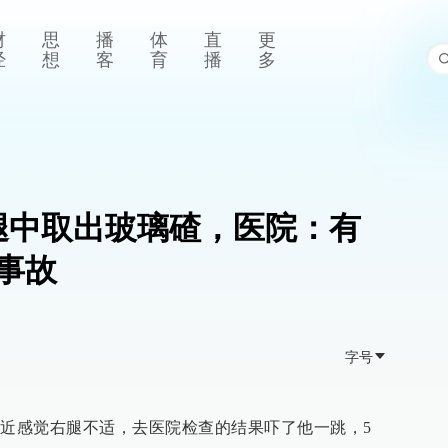
财
思
播
体
直
更
经
想
客
育
播
多
腿中取出玻璃碴，医院：有
事故
字号
最近感觉右腿不适，去医院检查的结果吓了他一跳，5