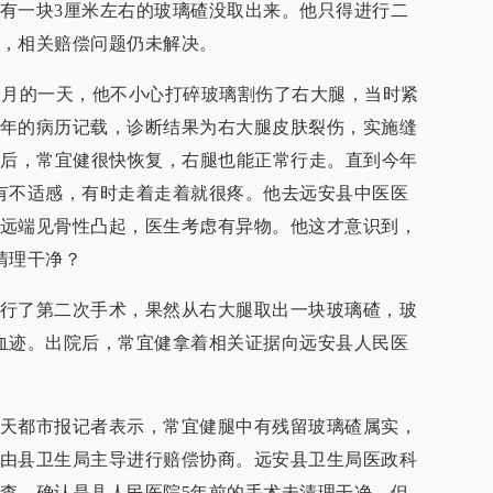
有一块3厘米左右的玻璃碴没取出来。他只得进行二
，相关赔偿问题仍未解决。
11月的一天，他不小心打碎玻璃割伤了右大腿，当时紧
年的病历记载，诊断结果为右大腿皮肤裂伤，实施缝
束后，常宜健很快恢复，右腿也能正常行走。直到今年
有不适感，有时走着走着就很疼。他去远安县中医医
远端见骨性凸起，医生考虑有异物。他这才意识到，
清理干净？
行了第二次手术，果然从右大腿取出一块玻璃碴，玻
血迹。出院后，常宜健拿着相关证据向远安县人民医
天都市报记者表示，常宜健腿中有残留玻璃碴属实，
由县卫生局主导进行赔偿协商。远安县卫生局医政科
查，确认是县人民医院5年前的手术未清理干净。但