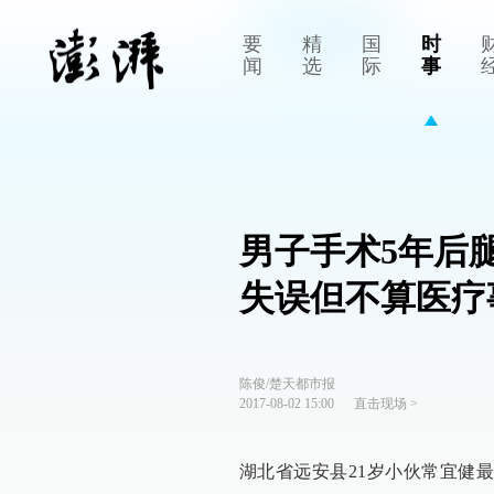
要
精
国
时
闻
选
际
事
男子手术5年后
失误但不算医疗
陈俊/楚天都市报
2017-08-02 15:00
直击现场
>
湖北省远安县21岁小伙常宜健