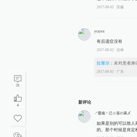
2017-08-02
∙ 安徽
yczyxx
有后遗症没有
2017-08-02
∙ 吉林
拉塞尔
：
未对患者身
2017-08-02
∙ 广东
31
新评论
4
↗憂殇丶已☆落の幕〆
如果是别的可以致人
的。那个时候是肯定