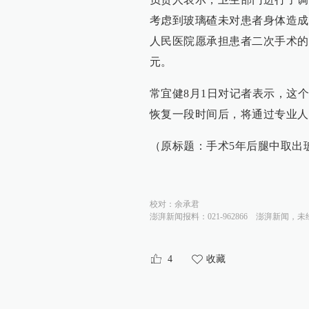
考虑到玻璃碴未对患者身体造成
人民医院愿承担患者二次手术的
元。
常宜健8月1日对记者表示，这
恢复一段时间后，将通过专业人
（原标题：手术5年后腿中取出
校对：
余承君
澎湃新闻报料：021-962866
澎湃新闻，未
4
收藏