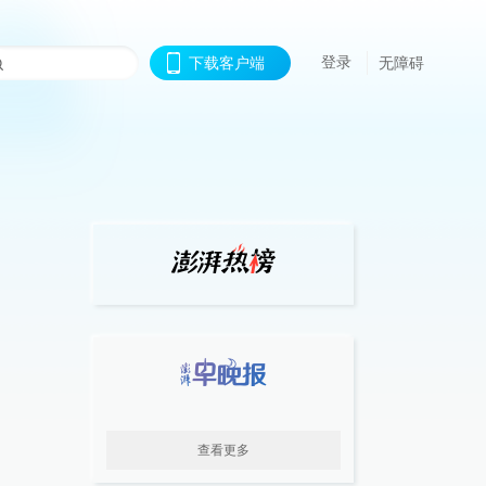
登录
下载客户端
无障碍
查看更多