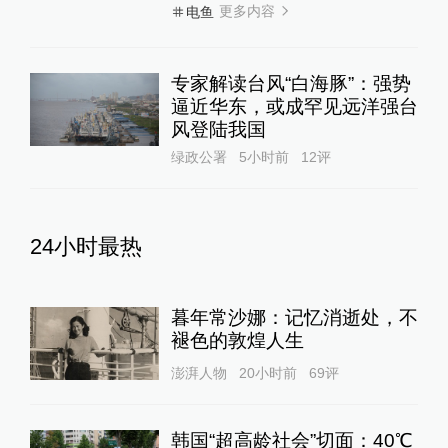
更多内容
电鱼
专家解读台风“白海豚”：强势
逼近华东，或成罕见远洋强台
风登陆我国
绿政公署
5小时前
12
评
24小时最热
暮年常沙娜：记忆消逝处，不
褪色的敦煌人生
澎湃人物
20小时前
69
评
韩国“超高龄社会”切面：40℃