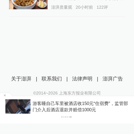
澎湃质量观
20小时前
122
评
关于澎湃
|
联系我们
|
法律声明
|
澎湃广告
©2014~
2026
上海东方报业有限公司
沪ICP证：沪B2-20170116 | 沪ICP备14003370号
浙
游客睡自己车里被酒店收150元“住宿费”，监管部
互联网新闻信息服务许可证：31120170006
门介入后酒店退款并赔偿1000元
沪公网安备 31010602000299号