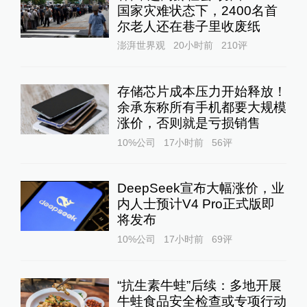
国家灾难状态下，2400名首
尔老人还在巷子里收废纸
澎湃世界观
20小时前
210
评
存储芯片成本压力开始释放！
余承东称所有手机都要大规模
涨价，否则就是亏损销售
10%公司
17小时前
56
评
DeepSeek宣布大幅涨价，业
内人士预计V4 Pro正式版即
将发布
10%公司
17小时前
69
评
“抗生素牛蛙”后续：多地开展
牛蛙食品安全检查或专项行动