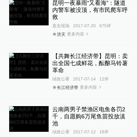
昆明一夜暴雨“又看海”：隧道
内警车被没顶，有市民爬车呼
救
直击现场
2017-07-20
675
评
更多内容
洪灾
【共舞长江经济带】昆明：卖
出全国七成鲜花，酝酿马铃薯
革命
绿政公署
2017-07-14
12
评
更多内容
长江经济带
云南两男子禁渔区电鱼各罚2
千，自愿购6万尾鱼苗投放滇
池
绿政公署
2017-07-12
18
评