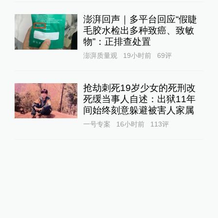
澎湃回声｜多平台回应“假睫
毛胶水检出多种致癌、致敏
物”：正排查处置
澎湃质量观
19小时前
69
评
抢劫刺死19岁少女的死刑改
死缓当事人自述：出狱11年
间始终刻意躲避被害人家属
一号专案
16小时前
113
评