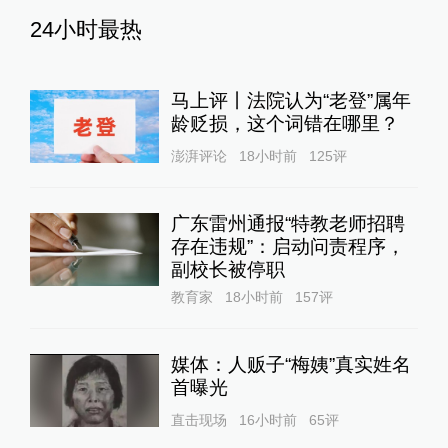
24小时最热
马上评丨法院认为“老登”属年
龄贬损，这个词错在哪里？
澎湃评论
18小时前
125
评
广东雷州通报“特教老师招聘
存在违规”：启动问责程序，
副校长被停职
教育家
18小时前
157
评
媒体：人贩子“梅姨”真实姓名
首曝光
直击现场
16小时前
65
评