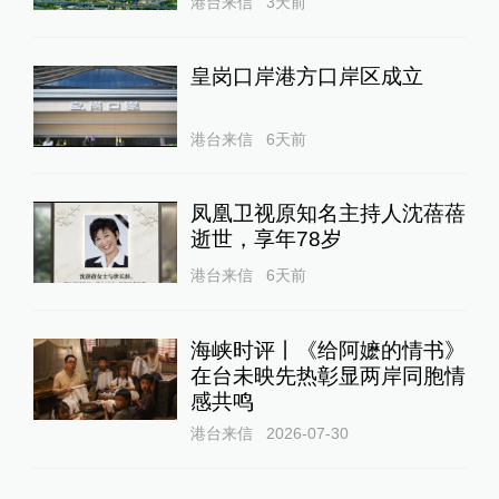
港台来信
3天前
皇岗口岸港方口岸区成立
港台来信
6天前
凤凰卫视原知名主持人沈蓓蓓
逝世，享年78岁
港台来信
6天前
海峡时评丨《给阿嬷的情书》
在台未映先热彰显两岸同胞情
感共鸣
港台来信
2026-07-30