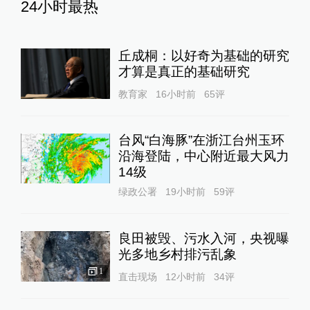
24小时最热
丘成桐：以好奇为基础的研究
才算是真正的基础研究
教育家
16小时前
65
评
台风“白海豚”在浙江台州玉环
沿海登陆，中心附近最大风力
14级
绿政公署
19小时前
59
评
良田被毁、污水入河，央视曝
光多地乡村排污乱象
1
直击现场
12小时前
34
评