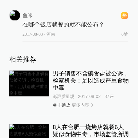
鱼米
在哪个饭店就餐的就不能公布？
2017-08-03
∙ 河南
6赞
相关推荐
男子销售不含碘食盐被公诉，
检察机关：足以造成严重食物
中毒
澎湃质量观
2017-08-02
87
评
更多内容
非碘盐
8人在合肥一烧烤店就餐6人
疑似食物中毒，市场监管所调