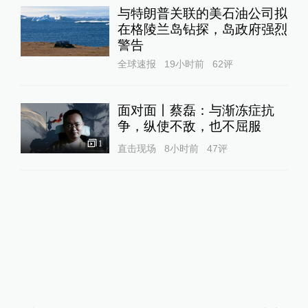
与特朗普关联的美石油公司拟
在格陵兰岛钻探，岛政府强烈
警告
全球速报
19小时前
62
评
面对面丨蔡磊：与渐冻症抗
争，纵使不敌，也不屈服
1
直击现场
8小时前
47
评