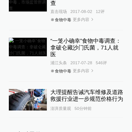
查
直击现场
2017-08-02
12
评
更多内容
食物中毒
“一笼小确幸”食物中毒调查：
拿破仑藏沙门氏菌，71人就
医
浦江头条
2017-07-28
546
评
更多内容
食物中毒
大理提醒告诫汽车维修及道路
救援行业进一步规范价格行为
澎湃质量观
50分钟前