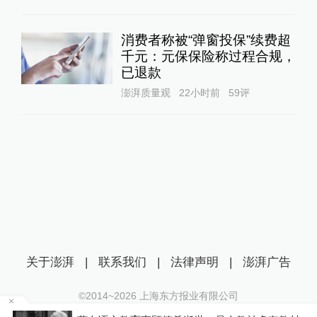
消费者称被“弹窗投保”续费超
千元：元保保险称过程合规，
已退款
澎湃质量观
22小时前
59
评
关于澎湃
|
联系我们
|
法律声明
|
澎湃广告
©2014~
2026
上海东方报业有限公司
沪ICP证：沪B2-20170116 | 沪ICP备14003370号