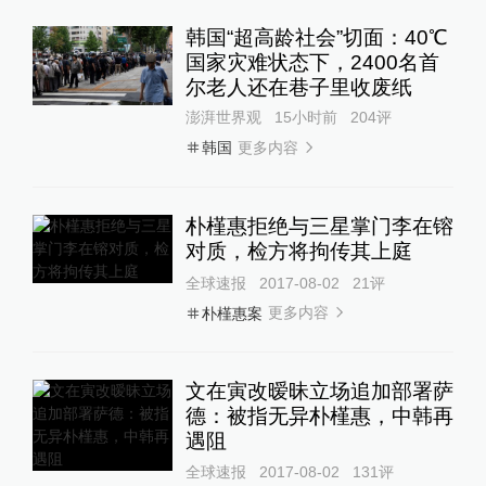
韩国“超高龄社会”切面：40℃
国家灾难状态下，2400名首
尔老人还在巷子里收废纸
澎湃世界观
15小时前
204
评
更多内容
韩国
朴槿惠拒绝与三星掌门李在镕
对质，检方将拘传其上庭
全球速报
2017-08-02
21
评
更多内容
朴槿惠案
文在寅改暧昧立场追加部署萨
德：被指无异朴槿惠，中韩再
遇阻
全球速报
2017-08-02
131
评