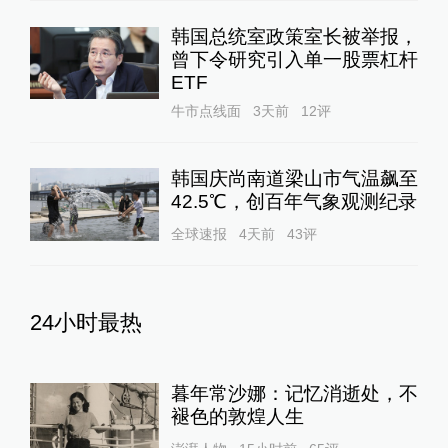
韩国总统室政策室长被举报，
曾下令研究引入单一股票杠杆
ETF
牛市点线面
3天前
12
评
韩国庆尚南道梁山市气温飙至
42.5℃，创百年气象观测纪录
全球速报
4天前
43
评
24小时最热
暮年常沙娜：记忆消逝处，不
褪色的敦煌人生