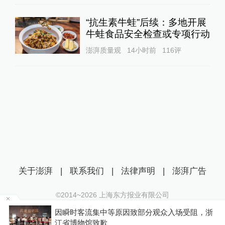
“抗生素牛蛙”后续：多地开展
牛蛙食品安全检查或专项行动
澎湃质量观
14小时前
116
评
关于澎湃
|
联系我们
|
法律声明
|
澎湃广告
©2014~
2026
上海东方报业有限公司
沪ICP证：沪B2-20170116 | 沪ICP备14003370号
因瞬时客流集中等原因致部分观众入场受阻，浙
互联网新闻信息服务许可证：31120170006
江省博物馆致歉