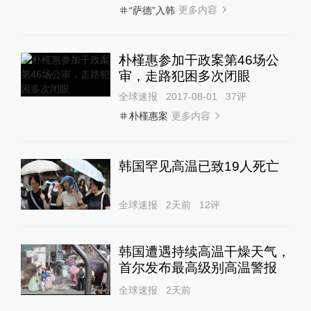
更多内容
“萨德”入韩
朴槿惠参加干政案第46场公
审，走路犯困多次闭眼
全球速报
2017-08-01
37
评
更多内容
朴槿惠案
韩国罕见高温已致19人死亡
全球速报
2天前
12
评
韩国遭遇持续高温干燥天气，
首尔发布最高级别高温警报
全球速报
2天前