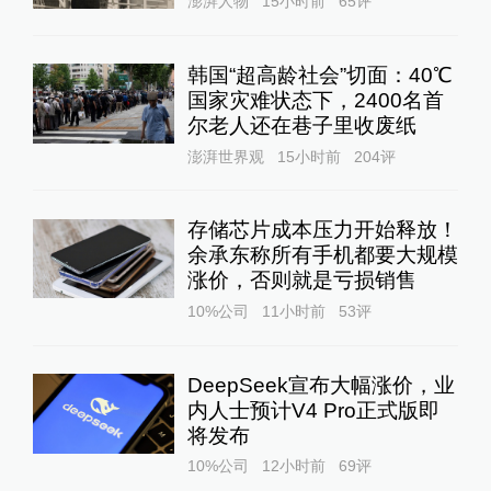
澎湃人物
15小时前
65
评
韩国“超高龄社会”切面：40℃
国家灾难状态下，2400名首
尔老人还在巷子里收废纸
澎湃世界观
15小时前
204
评
存储芯片成本压力开始释放！
余承东称所有手机都要大规模
涨价，否则就是亏损销售
10%公司
11小时前
53
评
DeepSeek宣布大幅涨价，业
内人士预计V4 Pro正式版即
将发布
10%公司
12小时前
69
评