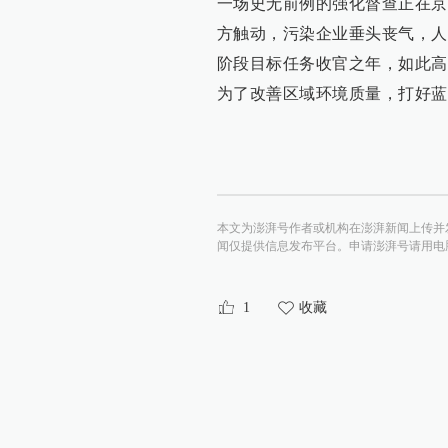
一场史无前例的强化督查正在京
方触动，污染企业垂头丧气，人
阶段目标任务收官之年，如此高
为了改善区域环境质量，打好蓝
本文为澎湃号作者或机构在澎湃新闻上传并
闻仅提供信息发布平台。申请澎湃号请用电脑访问http:/
1
收藏