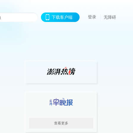
登录
下载客户端
无障碍
查看更多