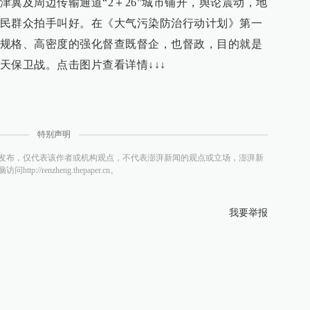
津冀及周边传输通道“2＋26”城市铺开，舆论震动，地
民群众拍手叫好。在《大气污染防治行动计划》第一
规格、高密度的强化督查既督企，也督政，目的就是
天保卫战。点击图片查看详情↓↓↓
特别声明
发布，仅代表该作者或机构观点，不代表澎湃新闻的观点或立场，澎湃新
/renzheng.thepaper.cn。
我要举报