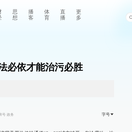
财
思
播
体
直
更
经
想
客
育
播
多
法必依才能治污必胜
字号
湃号·政务