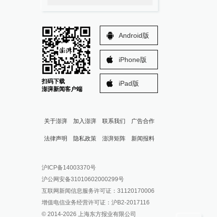
Android版
iPhone版
扫码下载
iPad版
澎湃新闻客户端
关于澎湃
加入澎湃
联系我们
广告合作
法律声明
隐私政策
澎湃矩阵
新闻报料
报料热线: 021-962866
澎湃新闻微博
沪ICP备14003370号
报料邮箱: news@thepaper.cn
澎湃新闻公众号
沪公网安备31010602000299号
澎湃新闻抖音号
互联网新闻信息服务许可证：31120170006
派生万物开放平台
增值电信业务经营许可证：沪B2-2017116
© 2014-
2026
上海东方报业有限公司
IP SHANGHAI