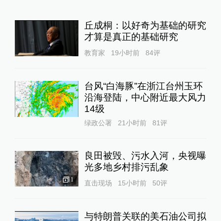
丘成桐：以好奇为基础的研究
才算是真正的基础研究
教育家
19小时前
84
评
台风“白海豚”在浙江台州玉环
沿海登陆，中心附近最大风力
14级
绿政公署
21小时前
81
评
良田被毁、污水入河，央视曝
光多地乡村排污乱象
1
直击现场
15小时前
50
评
与特朗普关联的美石油公司拟