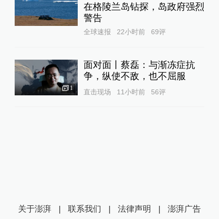
在格陵兰岛钻探，岛政府强烈
警告
全球速报
22小时前
69
评
面对面丨蔡磊：与渐冻症抗
争，纵使不敌，也不屈服
1
直击现场
11小时前
56
评
关于澎湃
|
联系我们
|
法律声明
|
澎湃广告