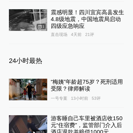
震感明显！四川宜宾高县发生
4.8级地震，中国地震局启动
四级应急响应
1
直击现场
4天前
21
评
24小时最热
“梅姨”年龄超75岁？死刑适用
受限？律师解读
一号专案
13小时前
53
评
游客睡自己车里被酒店收150
元“住宿费”，监管部门介入后
酒店退款并赔偿1000元
00:19