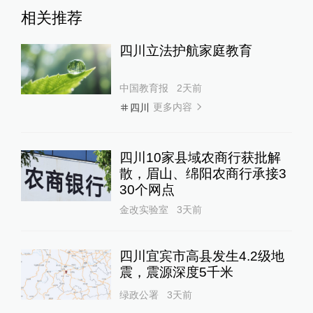
相关推荐
四川立法护航家庭教育
中国教育报
2天前
更多内容
四川
四川10家县域农商行获批解
散，眉山、绵阳农商行承接3
30个网点
金改实验室
3天前
四川宜宾市高县发生4.2级地
震，震源深度5千米
绿政公署
3天前