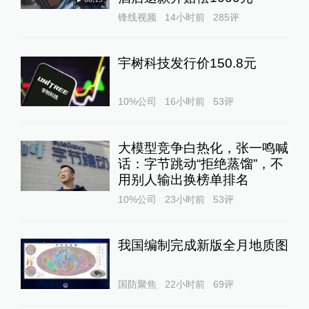
锋线视频
14小时前
285
评
宇树科技发行价150.8元
10%公司
16小时前
53
评
大模型竞争白热化，张一鸣喊
话：字节跳动“拒绝蒸馏”，不
用别人输出换榜单排名
10%公司
23小时前
53
评
我国编制完成新版全月地质图
国防聚焦
22小时前
69
评