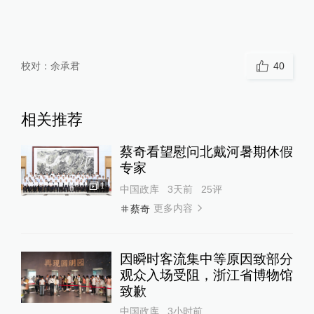
校对：
余承君
40
相关推荐
蔡奇看望慰问北戴河暑期休假
专家
1
中国政库
3天前
25
评
更多内容
蔡奇
因瞬时客流集中等原因致部分
观众入场受阻，浙江省博物馆
致歉
中国政库
3小时前