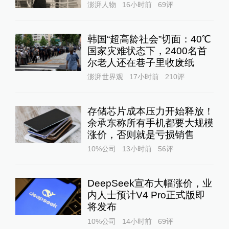
澎湃人物
16小时前
69
评
韩国“超高龄社会”切面：40℃
国家灾难状态下，2400名首
尔老人还在巷子里收废纸
澎湃世界观
17小时前
210
评
存储芯片成本压力开始释放！
余承东称所有手机都要大规模
涨价，否则就是亏损销售
10%公司
13小时前
56
评
DeepSeek宣布大幅涨价，业
内人士预计V4 Pro正式版即
将发布
10%公司
14小时前
69
评