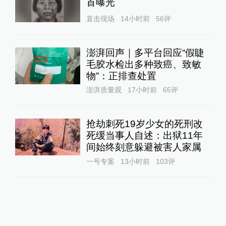
首曝光
直击现场
14小时前
56
评
澎湃回声｜多平台回应“假睫
毛胶水检出多种致癌、致敏
物”：正排查处置
澎湃质量观
17小时前
65
评
抢劫刺死19岁少女的死刑改
死缓当事人自述：出狱11年
间始终刻意躲避被害人家属
一号专案
13小时前
103
评