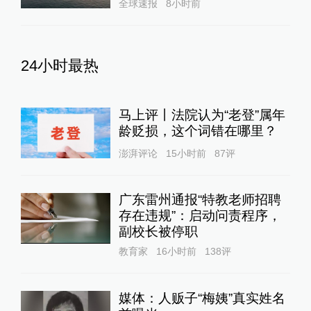
全球速报
8小时前
24小时最热
马上评丨法院认为“老登”属年
龄贬损，这个词错在哪里？
澎湃评论
15小时前
87
评
广东雷州通报“特教老师招聘
存在违规”：启动问责程序，
副校长被停职
教育家
16小时前
138
评
媒体：人贩子“梅姨”真实姓名