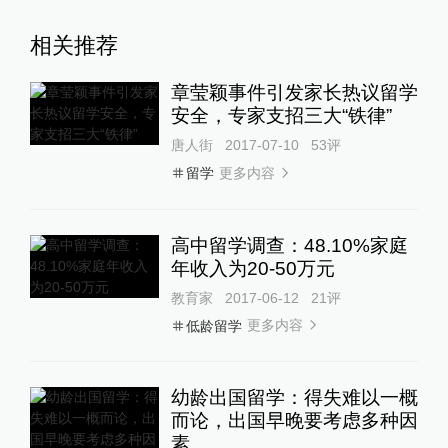
相关推荐
章莹颖事件引发家长热议留学
安全，专家支招三大“铁律”
唐人街
2017-07-10
53
评
更多内容
留学
高中留学调查：48.10%家庭
年收入为20-50万元
教育家
2017-06-12
21
评
更多内容
低龄留学
幼龄出国留学：得失难以一概
而论，出国早晚要考虑多种因
素