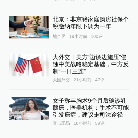
北京：非京籍家庭购房社保个
税缴纳年限下调为一年
地产界
19小时前
100
评
大外交｜美方“边谈边施压”侵
蚀中美战略稳定基础，中方反
制“一日三连”
大国外交
21小时前
47
评
女子称丰胸术9个月后确诊乳
腺癌，医美机构：手术不可能
引发癌症，建议走司法途径
直击现场
18小时前
59
评