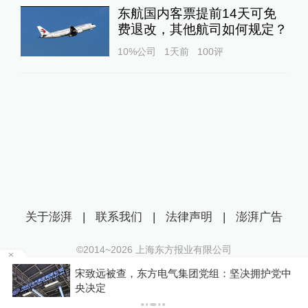
东航国内客票提前14天可免
费退改，其他航司如何规定？
10%公司
1天前
100
评
关于澎湃
|
联系我们
|
法律声明
|
澎湃广告
©2014~
2026
上海东方报业有限公司
沪ICP证：沪B2-20170116 | 沪ICP备14003370号
，
宋致远被查，东方电气集团党组：坚决拥护党中
互联网新闻信息服务许可证：31120170006
央决定
沪公网安备 31010602000299号