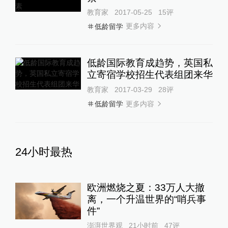
教育家
2017-05-25
15
评
更多内容
低龄留学
低龄国际教育成趋势，英国私
立寄宿学校招生代表组团来华
教育家
2017-03-29
28
评
更多内容
低龄留学
24小时最热
欧洲燃烧之夏：33万人大撤
离，一个升温世界的“哨兵事
件”
澎湃世界观
21小时前
47
评