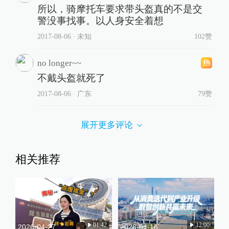
所以，骑摩托车要求带头盔真的不是交
警没事找事。以人身安全着想
2017-08-06
∙ 未知
102赞
no longer~~
不戴头盔就死了
2017-08-06
∙ 广东
79赞
展开更多评论
相关推荐
01:42
12:00
2026-04-27
2026-04-16