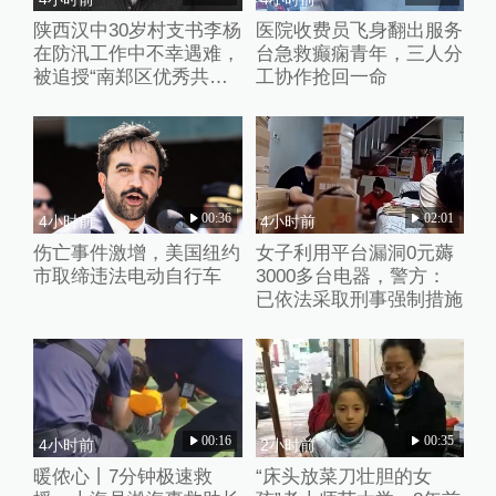
陕西汉中30岁村支书李杨
医院收费员飞身翻出服务
在防汛工作中不幸遇难，
台急救癫痫青年，三人分
被追授“南郑区优秀共产
工协作抢回一命
党员”称号
00:36
02:01
4小时前
4小时前
伤亡事件激增，美国纽约
女子利用平台漏洞0元薅
市取缔违法电动自行车
3000多台电器，警方：
已依法采取刑事强制措施
00:16
00:35
4小时前
2小时前
暖侬心丨7分钟极速救
“床头放菜刀壮胆的女