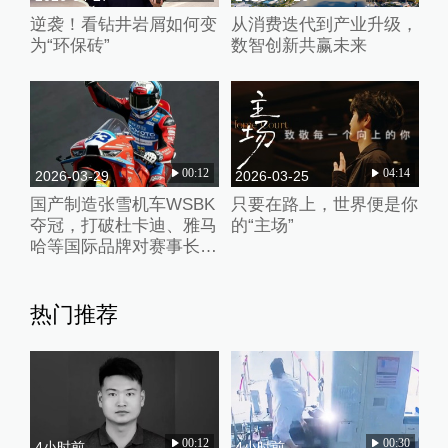
逆袭！看钻井岩屑如何变
从消费迭代到产业升级，
为“环保砖”
数智创新共赢未来
00:12
04:14
2026-03-29
2026-03-25
国产制造张雪机车WSBK
只要在路上，世界便是你
夺冠，打破杜卡迪、雅马
的“主场”
哈等国际品牌对赛事长期
垄断
热门推荐
00:12
00:30
4小时前
4小时前