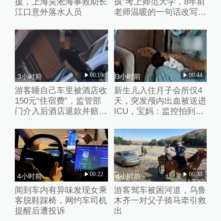
援，上海吴淞海事救助长
孩”考上师范大学，8年前
江口意外落水人员
老师温暖的一句话改写了
她的人生
00:19
00:44
3小时前
3小时前
游客睡自己车里被酒店收
新生儿入住月子会所仅4
150元“住宿费”，监管部
天，突发颅内出血被送进
门介入后酒店退款并赔偿
ICU，宝妈：监控拍到护
1000元
理人员扇婴儿耳光
00:22
00:38
4小时前
4小时前
闻到车内有异味发现女乘
游客驾车被困河道，乌鲁
客脱鞋踩椅，网约车司机
木齐一对父子骑马牵引救
提醒后遭投诉
出