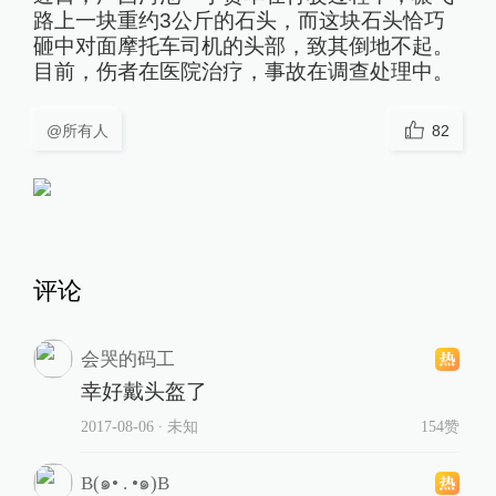
路上一块重约3公斤的石头，而这块石头恰巧
砸中对面摩托车司机的头部，致其倒地不起。
目前，伤者在医院治疗，事故在调查处理中。
@所有人
82
评论
会哭的码工
幸好戴头盔了
2017-08-06
∙ 未知
154赞
B(๑• . •๑)B