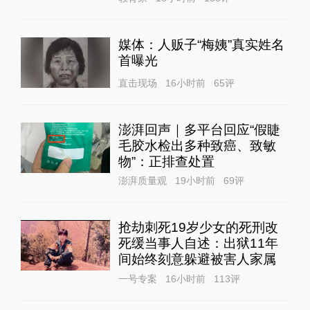
媒体：人贩子“梅姨”真实姓名
首曝光
直击现场
16小时前
65
评
澎湃回声｜多平台回应“假睫
毛胶水检出多种致癌、致敏
物”：正排查处置
澎湃质量观
19小时前
69
评
抢劫刺死19岁少女的死刑改
死缓当事人自述：出狱11年
间始终刻意躲避被害人家属
一号专案
16小时前
113
评