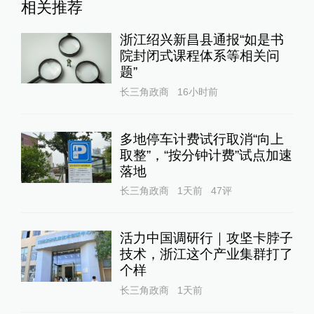
相关推荐
浙江绍兴新昌县通报“如是书
院封闭式课程体系等相关问
题”
长三角政商
16小时前
多地停车计费试行取消“向上
取整”，“按分钟计费”试点加速
落地
长三角政商
1天前
47
评
活力中国调研行｜攻坚卡脖子
技术，浙江这个产业集群打了
个样
长三角政商
1天前