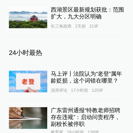
西湖景区最新规划获批：范围
扩大，九大分区明确
长三角政商
2天前
21
评
24小时最热
马上评丨法院认为“老登”属年
龄贬损，这个词错在哪里？
澎湃评论
17小时前
125
评
广东雷州通报“特教老师招聘
存在违规”：启动问责程序，
副校长被停职
教育家
18小时前
138
评