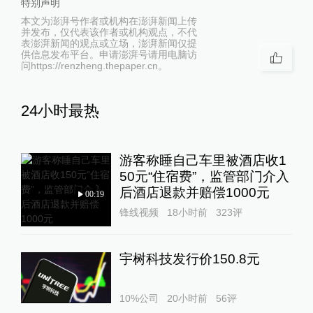
特别声明
本文为澎湃号作者或机构在澎湃新闻上传
并发布，仅代表该作者或机构观点，不代
表澎湃新闻的观点或立场，澎湃新闻仅提
供信息发布平台。申请澎湃号请用电脑访
问https://renzheng.thepaper.cn。
24小时最热
游客称睡自己车里被酒店收1
50元“住宿费”，监管部门介入
后酒店退款并赔偿1000元
00:19
锋线视频
18小时前
323
评
宇树科技发行价150.8元
10%公司
20小时前
56
评