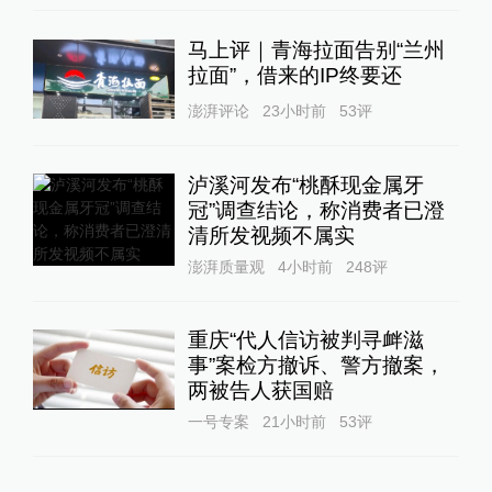
马上评｜青海拉面告别“兰州
拉面”，借来的IP终要还
澎湃评论
23小时前
53
评
泸溪河发布“桃酥现金属牙
冠”调查结论，称消费者已澄
清所发视频不属实
澎湃质量观
4小时前
248
评
重庆“代人信访被判寻衅滋
事”案检方撤诉、警方撤案，
两被告人获国赔
一号专案
21小时前
53
评