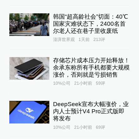
韩国“超高龄社会”切面：40℃
国家灾难状态下，2400名首
尔老人还在巷子里收废纸
澎湃世界观
1天前
213
评
存储芯片成本压力开始释放！
余承东称所有手机都要大规模
涨价，否则就是亏损销售
10%公司
21小时前
59
评
DeepSeek宣布大幅涨价，业
内人士预计V4 Pro正式版即
将发布
10%公司
21小时前
69
评