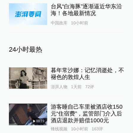
台风“白海豚”逐渐逼近华东沿
海！各地最新情况
中国政库
10小时前
24小时最热
暮年常沙娜：记忆消逝处，不
褪色的敦煌人生
澎湃人物
1天前
72
评
游客睡自己车里被酒店收150
元“住宿费”，监管部门介入后
酒店退款并赔偿1000元
00:19
锋线视频
10小时前
163
评