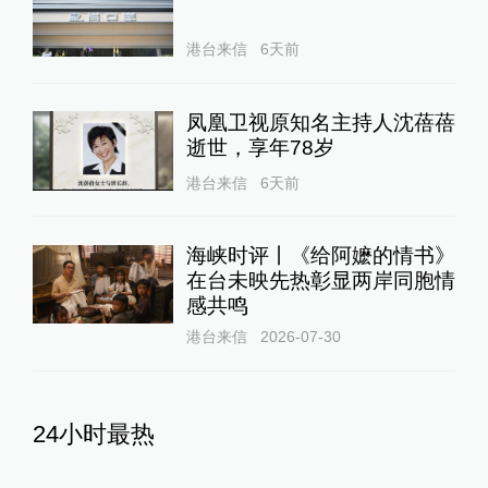
港台来信
6天前
凤凰卫视原知名主持人沈蓓蓓
逝世，享年78岁
港台来信
6天前
海峡时评丨《给阿嬷的情书》
在台未映先热彰显两岸同胞情
感共鸣
港台来信
2026-07-30
24小时最热