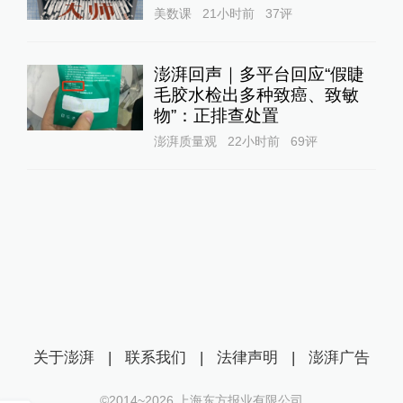
美数课
21小时前
37
评
澎湃回声｜多平台回应“假睫
毛胶水检出多种致癌、致敏
物”：正排查处置
澎湃质量观
22小时前
69
评
关于澎湃
|
联系我们
|
法律声明
|
澎湃广告
©2014~
2026
上海东方报业有限公司