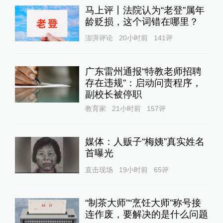
马上评丨法院认为“老登”属年
龄贬损，这个词错在哪里？
澎湃评论
20小时前
141
评
广东雷州通报“特教老师招聘
存在违规”：启动问责程序，
副校长被停职
教育家
21小时前
157
评
媒体：人贩子“梅姨”真实姓名
首曝光
直击现场
19小时前
65
评
“制茶大师”“烹饪大师”称号接
连作废，要解决的是什么问题