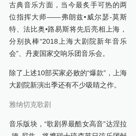
古典音乐方面，当今最炙手可热的两
位指挥大师——弗朗兹•威尔瑟-莫斯
特、法比奥•路易斯将先后亮相上海，
分别执棒“2018上海大剧院新年音乐
会”、丹麦国家交响乐团音乐会。
除了上述10部买家必败的“爆款”，上海
大剧院新演出季还有不少吸睛之作。
雅纳切克歌剧
音乐版块，“歌剧界最酷女高音”达涅拉
·德·尼兹，将携瑞士琉森节日弦乐团献