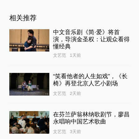
相关推荐
中文音乐剧《简·爱》将首
演，导演金圣权：让观众看得
懂经典
文艺范
1天前
“笑看他者的人生如戏”，《长
椅》再登北京人艺小剧场
文艺范
2天前
在芬兰萨翁林纳歌剧节，廖昌
永唱响中国艺术歌曲
文艺范
3天前