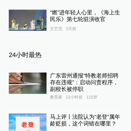
“燃”进年轻人心里，《海上生
民乐》第七轮驻演收官
文艺范
3天前
24小时最热
广东雷州通报“特教老师招聘
存在违规”：启动问责程序，
副校长被停职
教育家
13小时前
122
评
马上评丨法院认为“老登”属年
龄贬损，这个词错在哪里？