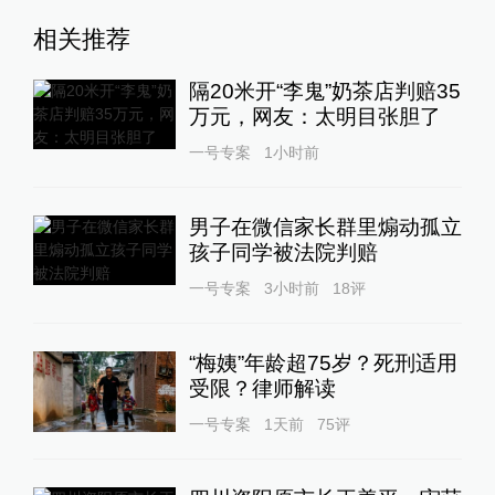
相关推荐
隔20米开“李鬼”奶茶店判赔35
万元，网友：太明目张胆了
一号专案
1小时前
男子在微信家长群里煽动孤立
孩子同学被法院判赔
一号专案
3小时前
18
评
“梅姨”年龄超75岁？死刑适用
受限？律师解读
一号专案
1天前
75
评