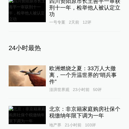
四川资阳原市长王善平一审获
刑十一年，检举他人被认定立
功
一号专案
2天前
12
评
24小时最热
欧洲燃烧之夏：33万人大撤
离，一个升温世界的“哨兵事
件”
澎湃世界观
23小时前
50
评
北京：非京籍家庭购房社保个
税缴纳年限下调为一年
地产界
21小时前
103
评