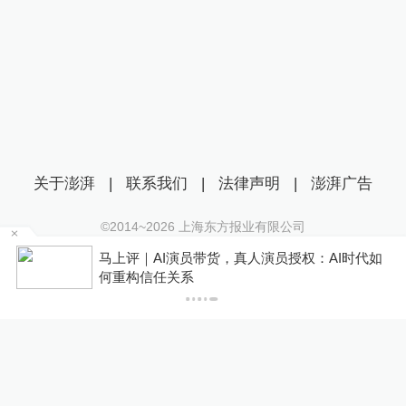
关于澎湃
|
联系我们
|
法律声明
|
澎湃广告
©2014~
2026
上海东方报业有限公司
沪ICP证：沪B2-20170116 | 沪ICP备14003370号
某
马上评｜AI演员带货，真人演员授权：AI时代如
互联网新闻信息服务许可证：31120170006
何重构信任关系
沪公网安备 31010602000299号