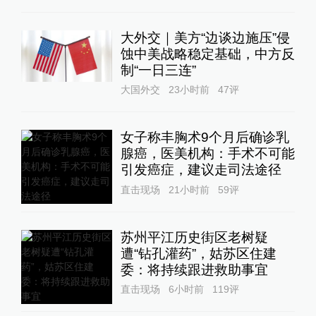
大外交｜美方“边谈边施压”侵
蚀中美战略稳定基础，中方反
制“一日三连”
大国外交
23小时前
47
评
女子称丰胸术9个月后确诊乳
腺癌，医美机构：手术不可能
引发癌症，建议走司法途径
直击现场
21小时前
59
评
苏州平江历史街区老树疑
遭“钻孔灌药”，姑苏区住建
委：将持续跟进救助事宜
直击现场
6小时前
119
评