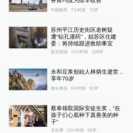
务费均改为按车收费
中国政库
7小时前
72
评
苏州平江历史街区老树疑
遭“钻孔灌药”，姑苏区住建
委：将持续跟进救助事宜
直击现场
12小时前
128
评
永和豆浆创始人林炳生逝世，
享年70岁
港台来信
6小时前
91
评
蔡皋领取国际安徒生奖，“在
孩子们心底种下真善美的种
子”
文化课
13小时前
62
评