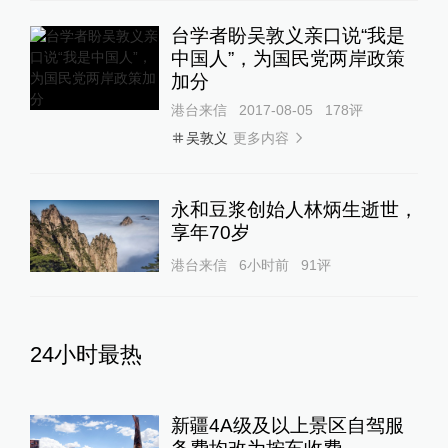
台学者盼吴敦义亲口说“我是
中国人”，为国民党两岸政策
加分
港台来信
2017-08-05
178
评
更多内容
吴敦义
永和豆浆创始人林炳生逝世，
享年70岁
港台来信
6小时前
91
评
24小时最热
新疆4A级及以上景区自驾服