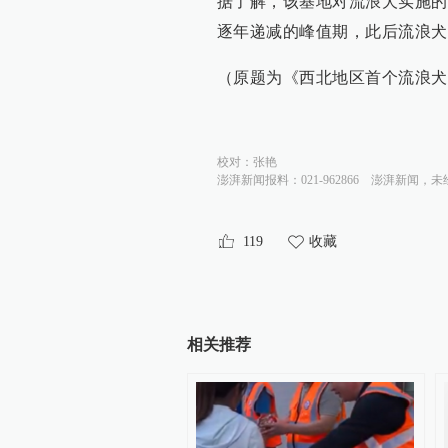
据了解，该基地对流浪犬实施的
逐年递减的峰值期，此后流浪犬
（原题为《西北地区首个流浪犬
校对：
张艳
澎湃新闻报料：021-962866
澎湃新闻，未
119
收藏
相关推荐