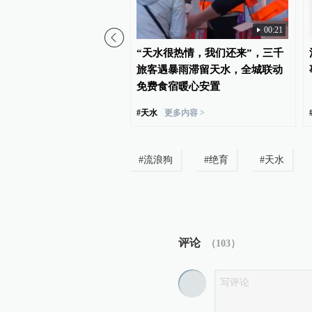
00:21
城总动员”，让3000多名
“天水很热情，我们还来”，三千
雨滞留旅客得到妥善安置
旅客遇暴雨滞留天水，全城联动
免费食宿暖心安置
#
天水
更多内容 >
#
流浪狗
#
绝育
#
天水
评论
（
103
）