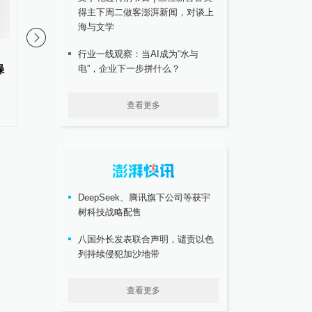
得主下周二做客澎湃新闻，对谈上
海与文学
限狗令实施效果打折扣，专家呼
天水“全城总动员”，让3
行业一线观察：当AI成为“水与
电”，企业下一步拼什么？
躁
吁国家统一规则规范养犬行为
因强降雨滞留旅客得到
查看更多
#
限狗令
更多内容 >
DeepSeek、腾讯旗下公司等获宇
树科技战略配售
八国外长发表联合声明，谴责以色
列持续侵犯加沙地带
查看更多