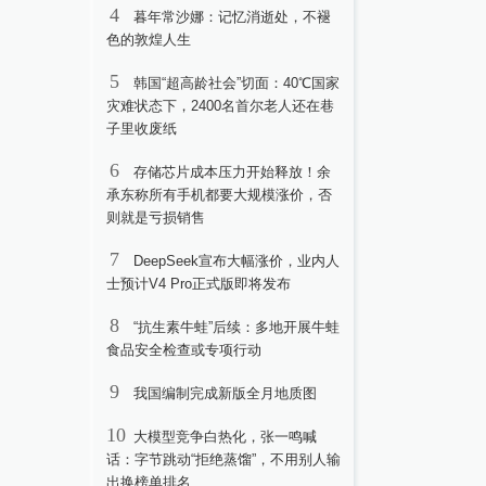
4
暮年常沙娜：记忆消逝处，不褪
色的敦煌人生
5
韩国“超高龄社会”切面：40℃国家
灾难状态下，2400名首尔老人还在巷
子里收废纸
6
存储芯片成本压力开始释放！余
承东称所有手机都要大规模涨价，否
则就是亏损销售
7
DeepSeek宣布大幅涨价，业内人
士预计V4 Pro正式版即将发布
8
“抗生素牛蛙”后续：多地开展牛蛙
食品安全检查或专项行动
9
我国编制完成新版全月地质图
10
大模型竞争白热化，张一鸣喊
话：字节跳动“拒绝蒸馏”，不用别人输
出换榜单排名