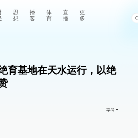
财
思
播
体
直
更
经
想
客
育
播
多
绝育基地在天水运行，以绝
赞
字号