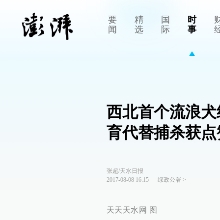
要
精
国
时
闻
选
际
事
西北首个流浪犬
育代替捕杀获点
张超/天水日报
2017-08-08 16:15
绿政公署
>
天天天水网 图