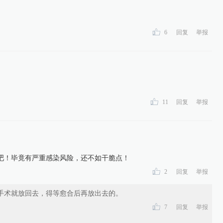
6
回复
举报
11
回复
举报
吧！毕竟有严重感染风险，还不如干脆点！
2
回复
举报
手术就放回去，得等愈合后再放出去的。
7
回复
举报