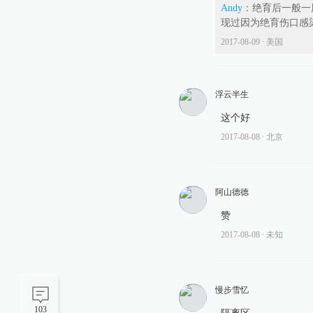
Andy
：
绝育后一般一
现过因为绝育伤口感
2017-08-09
∙ 美国
浮云半生
这个好
2017-08-08
∙ 北京
阿山德德
赞
2017-08-08
∙ 未知
慢步雪忆
103