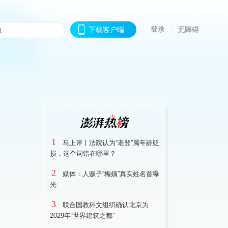
登录
下载客户端
无障碍
1
马上评丨法院认为“老登”属年龄贬
损，这个词错在哪里？
2
媒体：人贩子“梅姨”真实姓名首曝
光
3
联合国教科文组织确认北京为
2029年“世界建筑之都”