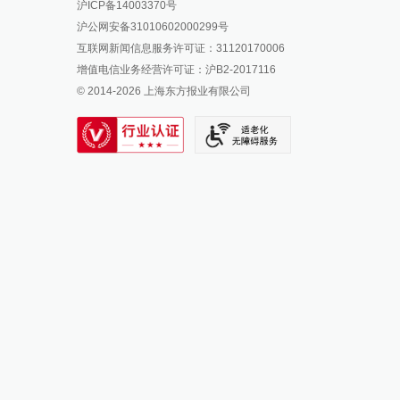
沪ICP备14003370号
报料邮箱: news@thepaper.cn
澎湃新闻公众号
沪公网安备31010602000299号
澎湃新闻抖音号
互联网新闻信息服务许可证：31120170006
派生万物开放平台
增值电信业务经营许可证：沪B2-2017116
© 2014-
2026
上海东方报业有限公司
IP SHANGHAI
SIXTH TONE