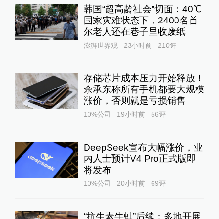
韩国“超高龄社会”切面：40℃
国家灾难状态下，2400名首
尔老人还在巷子里收废纸
澎湃世界观
23小时前
210
评
存储芯片成本压力开始释放！
余承东称所有手机都要大规模
涨价，否则就是亏损销售
10%公司
19小时前
56
评
DeepSeek宣布大幅涨价，业
内人士预计V4 Pro正式版即
将发布
10%公司
20小时前
69
评
“抗生素牛蛙”后续：多地开展