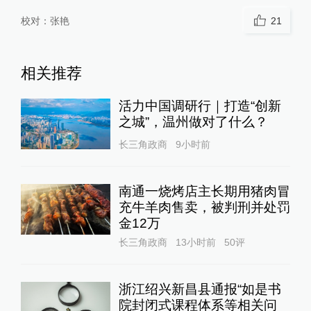
校对：
张艳
21
相关推荐
活力中国调研行｜打造“创新
之城”，温州做对了什么？
长三角政商
9小时前
南通一烧烤店主长期用猪肉冒
充牛羊肉售卖，被判刑并处罚
金12万
长三角政商
13小时前
50
评
浙江绍兴新昌县通报“如是书
院封闭式课程体系等相关问