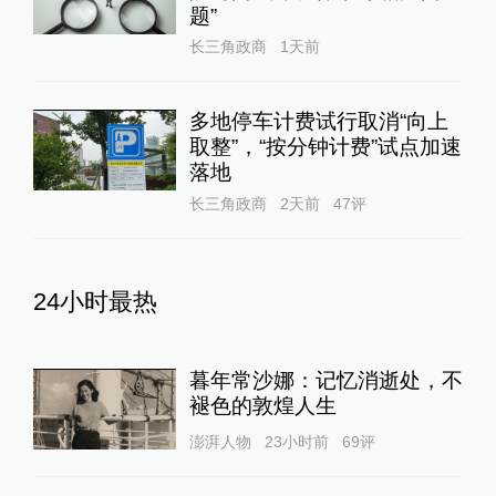
题”
长三角政商
1天前
多地停车计费试行取消“向上
取整”，“按分钟计费”试点加速
落地
长三角政商
2天前
47
评
24小时最热
暮年常沙娜：记忆消逝处，不
褪色的敦煌人生
澎湃人物
23小时前
69
评