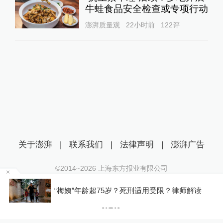
牛蛙食品安全检查或专项行动
澎湃质量观
22小时前
122
评
关于澎湃
|
联系我们
|
法律声明
|
澎湃广告
©2014~
2026
上海东方报业有限公司
沪ICP证：沪B2-20170116 | 沪ICP备14003370号
罕
“梅姨”年龄超75岁？死刑适用受限？律师解读
互联网新闻信息服务许可证：31120170006
沪公网安备 31010602000299号