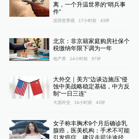
离，一个升温世界的“哨兵事
件”
澎湃世界观
17小时前
43
评
北京：非京籍家庭购房社保个
税缴纳年限下调为一年
地产界
14小时前
97
评
大外交｜美方“边谈边施压”侵
蚀中美战略稳定基础，中方反
制“一日三连”
大国外交
16小时前
43
评
女子称丰胸术9个月后确诊乳
腺癌，医美机构：手术不可能
引发癌症，建议走司法途径