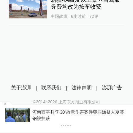
务费均改为按车收费
中国政库
6小时前
72
评
关于澎湃
|
联系我们
|
法律声明
|
澎湃广告
©2014~
2026
上海东方报业有限公司
沪ICP证：沪B2-20170116 | 沪ICP备14003370号
河南西平县“7·30”故意伤害案件犯罪嫌疑人夏某
互联网新闻信息服务许可证：31120170006
钢被抓获
沪公网安备 31010602000299号