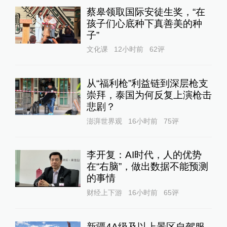
蔡皋领取国际安徒生奖，“在
孩子们心底种下真善美的种
子”
文化课
12小时前
62
评
从“福利枪”利益链到深层枪支
崇拜，泰国为何反复上演枪击
悲剧？
澎湃世界观
16小时前
75
评
李开复：AI时代，人的优势
在“右脑”，做出数据不能预测
的事情
财经上下游
16小时前
65
评
新疆4A级及以上景区自驾服