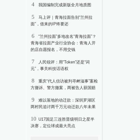
4
我国编制完成新版全月地质图
5
马上评｜青海拉面告别“兰州拉
面”，借来的IP终要还
6
“兰州拉面”多地改名“青海拉面”？
青海省拉面产业行业协会：青海人开
的店自愿报名，不用交钱
7
人民锐评：用“Token”还是“词
元”，事关科技话语权
8
重庆“代人信访被判寻衅滋事”案检
方撤诉、警方撤案，两被告人获国赔
9
难以落地的动迁款：深圳罗湖区
两村民追讨两千万元动迁款八年未果
10
U17国足三连胜晋级明日之星半
决赛，定位球成最大亮点