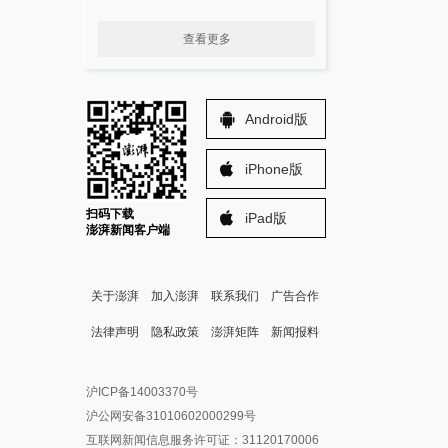
查看更多
Android版
iPhone版
扫码下载
iPad版
澎湃新闻客户端
关于澎湃
加入澎湃
联系我们
广告合作
法律声明
隐私政策
澎湃矩阵
新闻报料
报料热线: 021-962866
澎湃新闻微博
沪ICP备14003370号
报料邮箱: news@thepaper.cn
澎湃新闻公众号
沪公网安备31010602000299号
澎湃新闻抖音号
互联网新闻信息服务许可证：31120170006