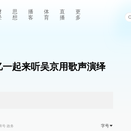
财
思
播
体
直
更
经
想
客
育
播
多
0亿一起来听吴京用歌声演绎
字号
湃号·政务