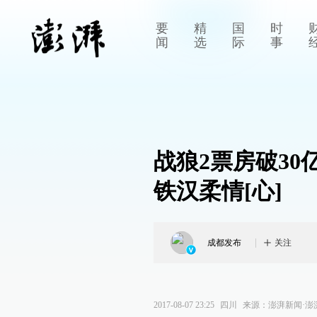
要
精
国
时
闻
选
际
事
战狼2票房破3
铁汉柔情[心]
成都发布
关注
2017-08-07 23:25
四川
来源：
澎湃新闻·澎