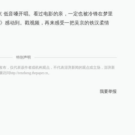
京 低音嗓开唱。看过电影的亲，一定也被冷锋在梦里
》感动到。戳视频，再来感受一把吴京的铁汉柔情
特别声明
发布，仅代表该作者或机构观点，不代表澎湃新闻的观点或立场，澎湃新
/renzheng.thepaper.cn。
我要举报