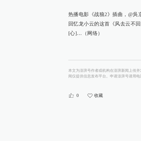
热播电影《战狼2》插曲，@吳
回忆龙小云的这首《风去云不回
[心]…（网络）
本文为澎湃号作者或机构在澎湃新闻上传并
闻仅提供信息发布平台。申请澎湃号请用电脑访问http:/
0
收藏